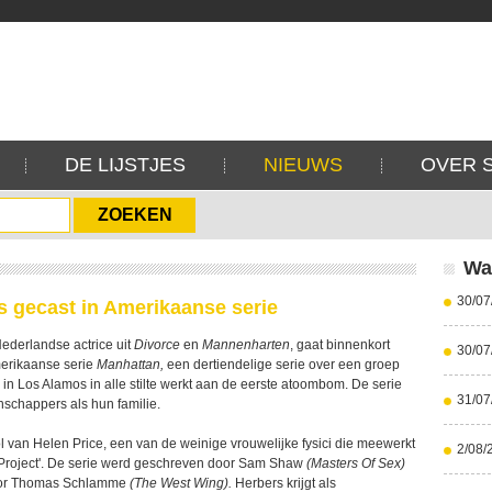
DE LIJSTJES
NIEUWS
OVER 
Wa
30/07
s gecast in Amerikaanse serie
Nederlandse actrice uit
Divorce
en
Mannenharten
, gaat binnenkort
30/07
erikaanse serie
Manhattan,
een dertiendelige serie over een groep
in Los Alamos in alle stilte werkt aan de eerste atoombom. De serie
31/07
nschappers als hun familie.
l van Helen Price, een van de weinige vrouwelijke fysici die meewerkt
2/08/
 Project'. De serie werd geschreven door Sam Shaw
(Masters Of Sex)
oor Thomas Schlamme
(The West Wing).
Herbers krijgt als