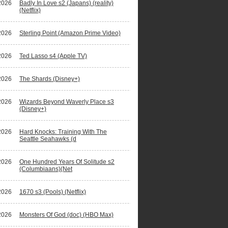
2026
Badly In Love s2 (Japans) (reality)
(Netflix)
2026
Sterling Point (Amazon Prime Video)
2026
Ted Lasso s4 (Apple TV)
2026
The Shards (Disney+)
2026
Wizards Beyond Waverly Place s3
(Disney+)
2026
Hard Knocks: Training With The
Seattle Seahawks (d
2026
One Hundred Years Of Solitude s2
(Columbiaans)(Net
2026
1670 s3 (Pools) (Netflix)
2026
Monsters Of God (doc) (HBO Max)