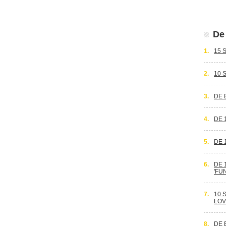
De 
1.
15 
2.
10 
3.
DE 
4.
DE 
5.
DE 
6.
DE 
'FU
7.
10 
LOV
8.
DE 