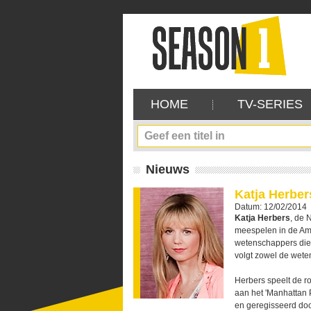
HOME
TV-SERIES
Nieuws
Katja Herber
Datum: 12/02/2014
Katja Herbers
, de 
meespelen in de Am
wetenschappers die 
volgt zowel de wete
Herbers speelt de ro
aan het 'Manhattan
en geregisseerd d