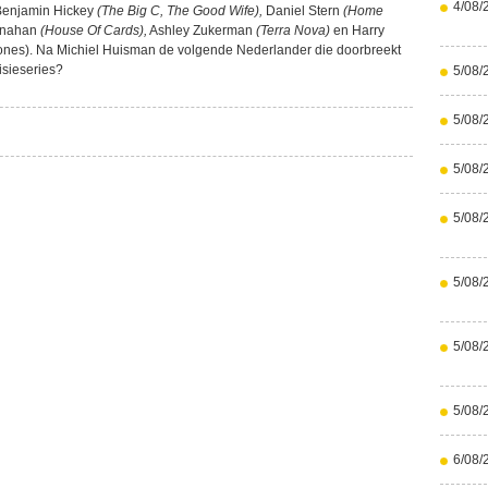
4/08/
Benjamin Hickey
(The Big C, The Good Wife),
Daniel Stern
(Home
snahan
(House Of Cards),
Ashley Zukerman
(Terra Nova)
en Harry
ones). Na Michiel Huisman de volgende Nederlander die doorbreekt
visieseries?
5/08/
5/08/
5/08/
5/08/
5/08/
5/08/
5/08/
6/08/