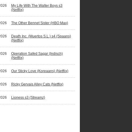
2026
My Life With The Walter Boys s3
(Netflix)
2026
The Other Bennet Sister (HBO Max)
2026
Death Inc. (Muertos S.L.) s4 (Spaans)
(Netflix)
2026
Operation Safed Sagar (Indisch)
(Netflix)
2026
Our Sticky Love (Koreaans) (Netflix)
2026
Ricky Gervais Alley Cats (Netflix)
2026
Lioness s3 (Streamz)