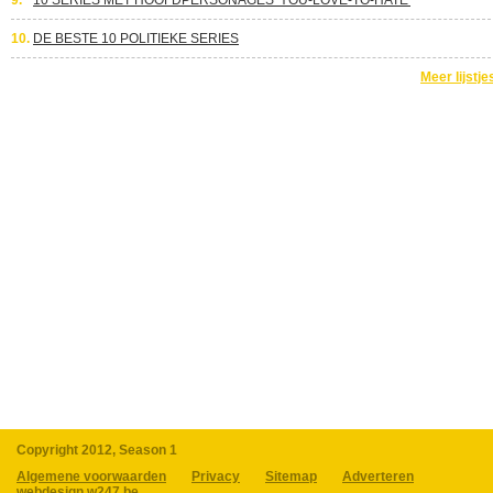
9.
10 SERIES MET HOOFDPERSONAGES 'YOU-LOVE-TO-HATE'
10.
DE BESTE 10 POLITIEKE SERIES
Meer lijstje
Copyright 2012, Season 1
Algemene voorwaarden
Privacy
Sitemap
Adverteren
webdesign w247.be