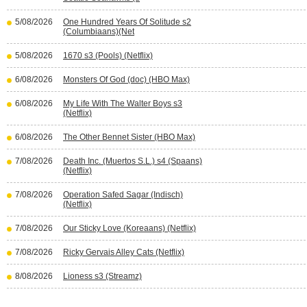
5/08/2026
One Hundred Years Of Solitude s2
(Columbiaans)(Net
5/08/2026
1670 s3 (Pools) (Netflix)
6/08/2026
Monsters Of God (doc) (HBO Max)
6/08/2026
My Life With The Walter Boys s3
(Netflix)
6/08/2026
The Other Bennet Sister (HBO Max)
7/08/2026
Death Inc. (Muertos S.L.) s4 (Spaans)
(Netflix)
7/08/2026
Operation Safed Sagar (Indisch)
(Netflix)
7/08/2026
Our Sticky Love (Koreaans) (Netflix)
7/08/2026
Ricky Gervais Alley Cats (Netflix)
8/08/2026
Lioness s3 (Streamz)