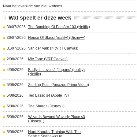
Naar het overzicht van nieuwsitems
Wat speelt er deze week
30/07/2026
The Bombing Of Pan Am 103 (Netflix)
30/07/2026
House Of Stassi (reality) (Disney+)
31/07/2026
Van der Valk s4 (VRT Canvas)
2/08/2026
Mix Tape (VRT Canvas)
4/08/2026
Badly In Love s2 (Japans) (reality)
(Netflix)
5/08/2026
Sterling Point (Amazon Prime Video)
5/08/2026
Ted Lasso s4 (Apple TV)
5/08/2026
The Shards (Disney+)
5/08/2026
Wizards Beyond Waverly Place s3
(Disney+)
5/08/2026
Hard Knocks: Training With The
Seattle Seahawks (d