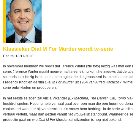
Klassieker Dial M For Murder wordt tv-serie
Datum: 18/11/2020
In november meldden we reeds dat Terence Winter (zie foto) bezig was met een 
serie. (
Terence Winter maakt nieuwe maffia-serie)
, nu komt het nieuws dat de tale
scenarist ook bezig is met een anthologieserie die gebaseerd is op het toneelstu
Frederick Knott en de film
Dial M For Murder
uit 1954 van Alfred Hitchcock. Winte
serie ontwikkelen en produceren.
In het eerste seizoen zal Alicia Vikander
(Ex Machina, The Danish Girl, Tomb Rai
hoofdrol spelen. Het originele verhaal gaat over een man die een huurmoordena
contacteert wanneer hij verneemt dat z’n vrouw hem bedriegt. In de serie wordt h
verhaal verteld, maar dan gezien vanuit het vrouwelijk standpunt. Wanneer de se
productie gaat en wie
Dial M For Murder
zal uitzenden is nog niet bekend.