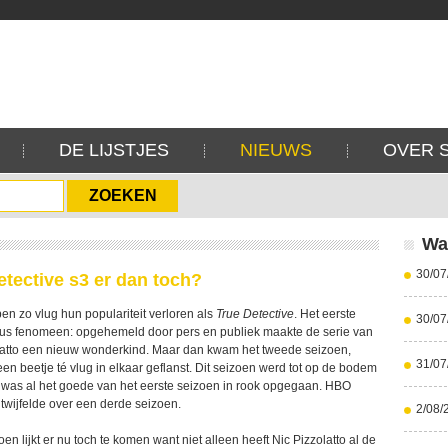
DE LIJSTJES
NIEUWS
OVER 
Wa
30/07
tective s3 er dan toch?
en zo vlug hun populariteit verloren als
True Detective
. Het eerste
30/07
us fenomeen: opgehemeld door pers en publiek maakte de serie van
latto een nieuw wonderkind. Maar dan kwam het tweede seizoen,
31/07
n beetje té vlug in elkaar geflanst. Dit seizoen werd tot op de bodem
 was al het goede van het eerste seizoen in rook opgegaan. HBO
twijfelde over een derde seizoen.
2/08/
en lijkt er nu toch te komen want niet alleen heeft Nic Pizzolatto al de