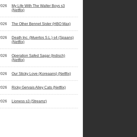
2026
My Life With The Walter Boys s3
(Netflix)
2026
The Other Bennet Sister (HBO Max)
2026
Death Inc. (Muertos S.L.) s4 (Spaans)
(Netflix)
2026
Operation Safed Sagar (Indisch)
(Netflix)
2026
Our Sticky Love (Koreaans) (Netflix)
2026
Ricky Gervais Alley Cats (Netflix)
2026
Lioness s3 (Streamz)