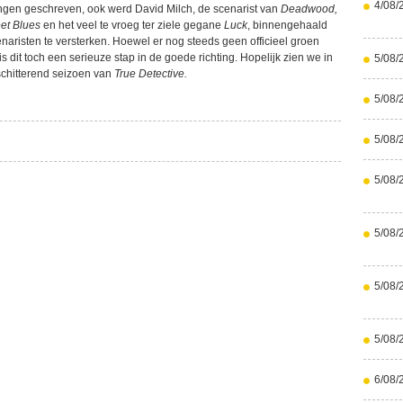
4/08/
ingen geschreven, ook werd David Milch, de scenarist van
Deadwood,
eet Blues
en het veel te vroeg ter ziele gegane
Luck
, binnengehaald
naristen te versterken. Hoewel er nog steeds geen officieel groen
is dit toch een serieuze stap in de goede richting. Hopelijk zien we in
5/08/
chitterend seizoen van
True Detective.
5/08/
5/08/
5/08/
5/08/
5/08/
5/08/
6/08/