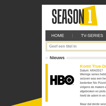
HOME
TV-SERIES
Nieuws
Komt True De
Datum: 4/04/2017
Weinige series hebb
seizoen was een he
bedenker Nic Pizzo
volgens de makers ee
afgebroken en plots
hield de adem in en 
Maar dat derde seizo