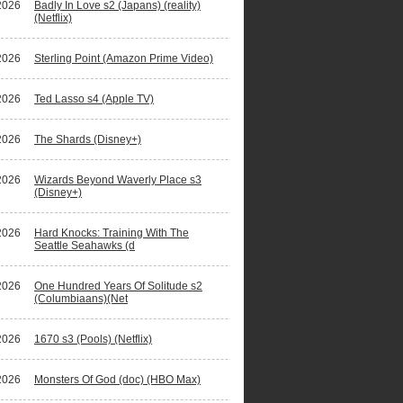
2026
Badly In Love s2 (Japans) (reality)
(Netflix)
2026
Sterling Point (Amazon Prime Video)
2026
Ted Lasso s4 (Apple TV)
2026
The Shards (Disney+)
2026
Wizards Beyond Waverly Place s3
(Disney+)
2026
Hard Knocks: Training With The
Seattle Seahawks (d
2026
One Hundred Years Of Solitude s2
(Columbiaans)(Net
2026
1670 s3 (Pools) (Netflix)
2026
Monsters Of God (doc) (HBO Max)