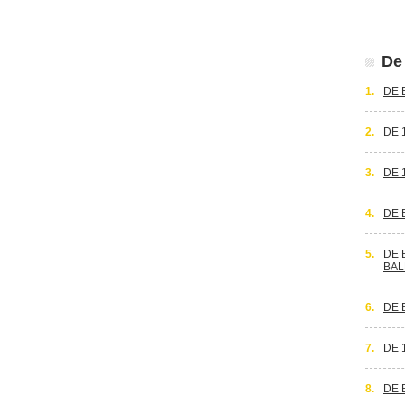
De 
1.
DE 
2.
DE 
3.
DE 
4.
DE 
5.
DE 
BAL
6.
DE 
7.
DE 
8.
DE 