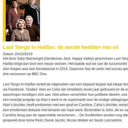
Last Tango In Halifax: de eerste beelden van s4
Datum: 24/10/2019
Het door Sally Wainwright
(Gentleman Jack, Happy Valley)
geschreven
Last Tan
Halifax
krijgt dan toch een nieuw seizoen. Het laatste wat we van de succesvolle 
zien kregen was een Kerstspecial in 2016. Daarvoor liep de serie met succes g
drie seizoenen op BBC One.
Last Tango In Halifax
vertelt de lotgevallen van een bejaard koppel dat elkaar te
via Facebook. ‘Oudjes’ Alan en Celia zijn inmiddels zeven jaar getrouwd en de e
spanningen kondigen zich aan. Niet alleen verschillen hun politieke ideeën, ook 
een moeilijk jongetje op Alan’s werk in de supermarkt voor de nodige uitdagingen.
Alan’s dochter, heeft problemen met een giraf en Caroline, Celia’s dochter, werpt 
een emotioneel debacle met iemand van haar werk. Bovendien is John, de ex v
Caroline terug aan de oppervlakte verschenen… De hoofdrollen worden nog st
gespeeld door Anne Reid, Derek Jacobi, Nicola Walker en Sarah Lancashire.