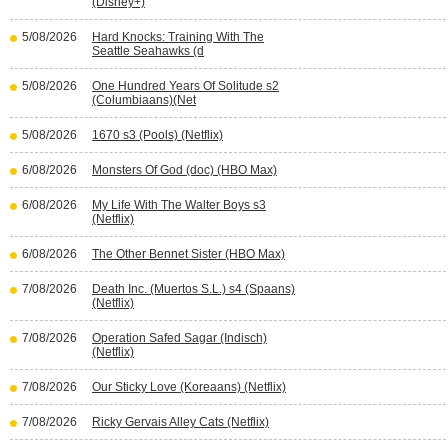
(Disney+)
5/08/2026
Hard Knocks: Training With The
Seattle Seahawks (d
5/08/2026
One Hundred Years Of Solitude s2
(Columbiaans)(Net
5/08/2026
1670 s3 (Pools) (Netflix)
6/08/2026
Monsters Of God (doc) (HBO Max)
6/08/2026
My Life With The Walter Boys s3
(Netflix)
6/08/2026
The Other Bennet Sister (HBO Max)
7/08/2026
Death Inc. (Muertos S.L.) s4 (Spaans)
(Netflix)
7/08/2026
Operation Safed Sagar (Indisch)
(Netflix)
7/08/2026
Our Sticky Love (Koreaans) (Netflix)
7/08/2026
Ricky Gervais Alley Cats (Netflix)