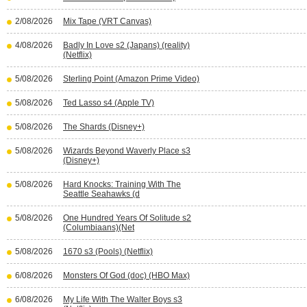
2/08/2026
Mix Tape (VRT Canvas)
4/08/2026
Badly In Love s2 (Japans) (reality)
(Netflix)
5/08/2026
Sterling Point (Amazon Prime Video)
5/08/2026
Ted Lasso s4 (Apple TV)
5/08/2026
The Shards (Disney+)
5/08/2026
Wizards Beyond Waverly Place s3
(Disney+)
5/08/2026
Hard Knocks: Training With The
Seattle Seahawks (d
5/08/2026
One Hundred Years Of Solitude s2
(Columbiaans)(Net
5/08/2026
1670 s3 (Pools) (Netflix)
6/08/2026
Monsters Of God (doc) (HBO Max)
6/08/2026
My Life With The Walter Boys s3