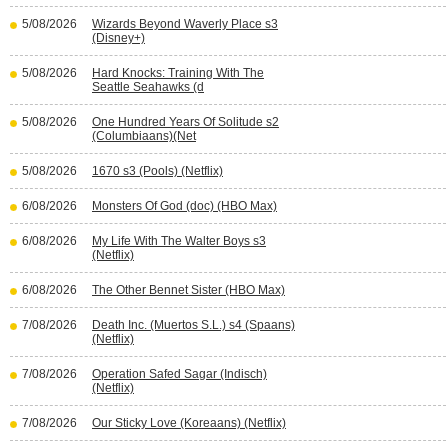
5/08/2026
Wizards Beyond Waverly Place s3
(Disney+)
5/08/2026
Hard Knocks: Training With The
Seattle Seahawks (d
5/08/2026
One Hundred Years Of Solitude s2
(Columbiaans)(Net
5/08/2026
1670 s3 (Pools) (Netflix)
6/08/2026
Monsters Of God (doc) (HBO Max)
6/08/2026
My Life With The Walter Boys s3
(Netflix)
6/08/2026
The Other Bennet Sister (HBO Max)
7/08/2026
Death Inc. (Muertos S.L.) s4 (Spaans)
(Netflix)
7/08/2026
Operation Safed Sagar (Indisch)
(Netflix)
7/08/2026
Our Sticky Love (Koreaans) (Netflix)