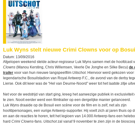
Luk Wyns stelt nieuwe Crimi Clowns voor op Bosui
Datum: 13/09/2016
Afgelopen weekend stelde acteur-regisseur Luk Wyns samen met de hoofdcast 
Clowns
(Manou Kersting, Chris Willemsen, Veerle De Jonghe en Silke Becu)
de 
trailer
voor van hun nieuwe langspeelfilm
Uitschot
. Hiervoor werd gekozen voor 
legendarische Bosuilstadion van Royal Antwerp F.C., de avond van de derby teg
Lierse. Ook dit keer was de “Hel van Deurne-Noord” weer tot het laatste zitje uitv
Net voor de wedstrijd van start ging, kreeg het aanwezige publiek in exclusiviteit d
te zien. Nooit eerder werd een filmtrailer op een dergelijke manier gelanceerd.
Luk Wyns draaide op de Bosuil een scène voor de film en is zelf, net als zijn
hoofdpersonages, een vurige Antwerp-supporter. Hij voelt zich al jaren thuis op d
en aan de reacties te horen, telt het legioen van 14.000 Antwerp-fans een helebo
hard
Crimi Clowns
-fans.
Uitschot
zal vanaf 9 november te zien zijn in de bioscoo