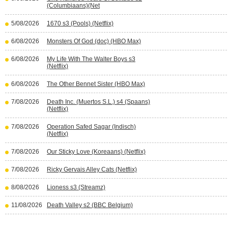
(Columbiaans)(Net
5/08/2026
1670 s3 (Pools) (Netflix)
6/08/2026
Monsters Of God (doc) (HBO Max)
6/08/2026
My Life With The Walter Boys s3
(Netflix)
6/08/2026
The Other Bennet Sister (HBO Max)
7/08/2026
Death Inc. (Muertos S.L.) s4 (Spaans)
(Netflix)
7/08/2026
Operation Safed Sagar (Indisch)
(Netflix)
7/08/2026
Our Sticky Love (Koreaans) (Netflix)
7/08/2026
Ricky Gervais Alley Cats (Netflix)
8/08/2026
Lioness s3 (Streamz)
11/08/2026
Death Valley s2 (BBC Belgium)