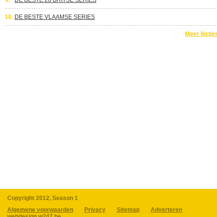
9.
DE BESTE 20 BRITSE SERIES
10.
DE BESTE VLAAMSE SERIES
Meer lijstje
Copyright 2012, Season 1
Algemene voorwaarden
Privacy
Sitemap
Adverteren
webdesign w247.be