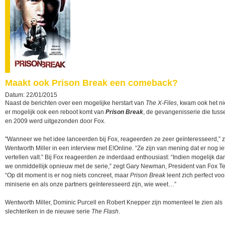
Maakt ook Prison Break een comeback?
Datum: 22/01/2015
Naast de berichten over een mogelijke herstart van
The X-Files
, kwam ook het n
er mogelijk ook een reboot komt van
Prison Break
, de gevangenisserie die tus
en 2009 werd uitgezonden door Fox.
"Wanneer we het idee lanceerden bij Fox, reageerden ze zeer geïnteresseerd,” 
Wentworth Miller in een interview met E!Online. “Ze zijn van mening dat er nog iet
vertellen valt.” Bij Fox reageerden ze inderdaad enthousiast: “Indien mogelijk da
we onmiddellijk opnieuw met de serie,” zegt Gary Newman, President van Fox Te
“Op dit moment is er nog niets concreet, maar
Prison Break
leent zich perfect voo
miniserie en als onze partners geïnteresseerd zijn, wie weet…”
Wentworth Miller, Dominic Purcell en Robert Knepper zijn momenteel te zien als
slechteriken in de nieuwe serie
The Flash
.