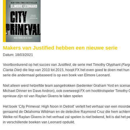
Makers van Justified hebben een nieuwe serie
Datum: 18/03/2021
Voortbordurend op het succes van
Justified
, de serie met Timothy Olyphant
(Farg
Clarita Diet)
die liep van 2010 tot 2015, hoopt FX het even goed te doen met hu
serie die andermaal gebaseerd is op een boek van Elmore Leonard.
Niet alleen werd hetzelfde team aangetrokken (bedenker Graham Yost en scenar
Michael Dinner en Dave Andron), ook overweegt FX om hoofdrolspeler Timothy 
opnieuw zijn rol van Raylan Givens te laten spelen
Het boek ‘City Primeval: High Noon in Detroit’ vertelt het verhaal van een moord
genaamd de Oklahoma Wildman en de detective Raymond Cruz die hem achtern
Welke rol Raylan Givens in het verhaal zal spelen is niet bekend, feit is dat het 
in verschillende boeken van Leonard opduikt.