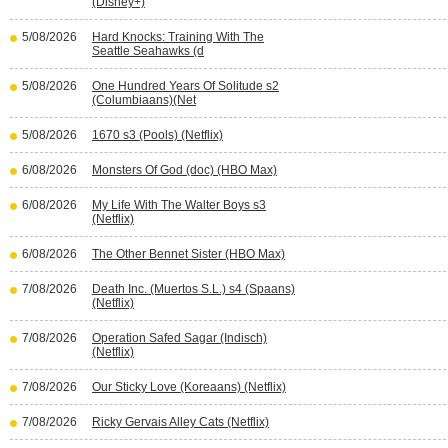
(Disney+)
5/08/2026
Hard Knocks: Training With The
Seattle Seahawks (d
5/08/2026
One Hundred Years Of Solitude s2
(Columbiaans)(Net
5/08/2026
1670 s3 (Pools) (Netflix)
6/08/2026
Monsters Of God (doc) (HBO Max)
6/08/2026
My Life With The Walter Boys s3
(Netflix)
6/08/2026
The Other Bennet Sister (HBO Max)
7/08/2026
Death Inc. (Muertos S.L.) s4 (Spaans)
(Netflix)
7/08/2026
Operation Safed Sagar (Indisch)
(Netflix)
7/08/2026
Our Sticky Love (Koreaans) (Netflix)
7/08/2026
Ricky Gervais Alley Cats (Netflix)