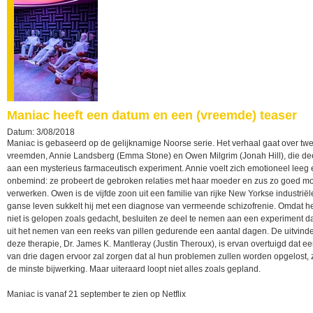
Maniac heeft een datum en een (vreemde) teaser
Datum: 3/08/2018
Maniac is gebaseerd op de gelijknamige Noorse serie. Het verhaal gaat over tw
vreemden, Annie Landsberg (Emma Stone) en Owen Milgrim (Jonah Hill), die d
aan een mysterieus farmaceutisch experiment. Annie voelt zich emotioneel leeg 
onbemind: ze probeert de gebroken relaties met haar moeder en zus zo goed mog
verwerken. Owen is de vijfde zoon uit een familie van rijke New Yorkse industriële
ganse leven sukkelt hij met een diagnose van vermeende schizofrenie. Omdat he
niet is gelopen zoals gedacht, besluiten ze deel te nemen aan een experiment da
uit het nemen van een reeks van pillen gedurende een aantal dagen. De uitvind
deze therapie, Dr. James K. Mantleray (Justin Theroux), is ervan overtuigd dat e
van drie dagen ervoor zal zorgen dat al hun problemen zullen worden opgelost,
de minste bijwerking. Maar uiteraard loopt niet alles zoals gepland.
Maniac is vanaf 21 september te zien op Netflix