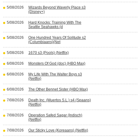
5/08/2026
Wizards Beyond Waverly Place s3
(Disney+)
5/08/2026
Hard Knocks: Training With The
Seattle Seahawks (d
5/08/2026
One Hundred Years Of Solitude s2
(Columbiaans)(Net
5/08/2026
1670 s3 (Pools) (Netflix)
6/08/2026
Monsters Of God (doc) (HBO Max)
6/08/2026
My Life With The Walter Boys s3
(Netflix)
6/08/2026
The Other Bennet Sister (HBO Max)
7/08/2026
Death Inc. (Muertos S.L.) s4 (Spaans)
(Netflix)
7/08/2026
Operation Safed Sagar (Indisch)
(Netflix)
7/08/2026
Our Sticky Love (Koreaans) (Netflix)