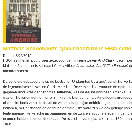
Matthias Schoenaerts speelt hoofdrol in HBO-serie
Datum: 2/02/2015
HBO heeft het licht op groen gezet voor de miniserie
Lewis And Clark
. Beter nog
Matthias Schoenaerts zal naast Casey Affleck
(Interstellar, Out Of The Furnace)
d
hoofdrol spelen.
De serie die gebaseerd is op de bestseller 'Undaunted Courage', vertelt het verh
de legendarische Lewis en Clark-expeditie. Deze expeditie, waartoe de opdrach
gegeven door President Thomas Jefferson, was de eerste doorheen Amerika. Be
was om het onontgonnen terrein in kaart te brengen en als Amerikaans grondgeb
eisen. Het boek vertelt in detail de wetenschappelijke ontdekkingen, de interacti
Indianen, het landschap en de fauna en flora. Uiteraard zijn we ook getuige van 
buitenmenselijke fysische inspanningen en de zware emotionele spanningen di
mannen hebben moeten doorstaan. De expeditie vond plaats van mei 1804 tot 
1806.