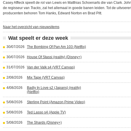
Casey Affleck speelt de rol van Lewis en Matthias Schoenarts die van Clark. Joh
de regisseur van
Tracks
, zal het allemaal in goede banen leiden. Tot de uitvoere
producenten behoren Tom Hanks, Edward Norton en Brad Pitt.
Naar het overzicht van nieuwsitems
Wat speelt er deze week
30/07/2026
The Bombing Of Pan Am 103 (Netflix)
30/07/2026
House Of Stassi (reality) (Disney+)
31/07/2026
Van der Valk s4 (VRT Canvas)
2/08/2026
Mix Tape (VRT Canvas)
4/08/2026
Badly In Love s2 (Japans) (reality)
(Netflix)
5/08/2026
Sterling Point (Amazon Prime Video)
5/08/2026
Ted Lasso s4 (Apple TV)
5/08/2026
The Shards (Disney+)