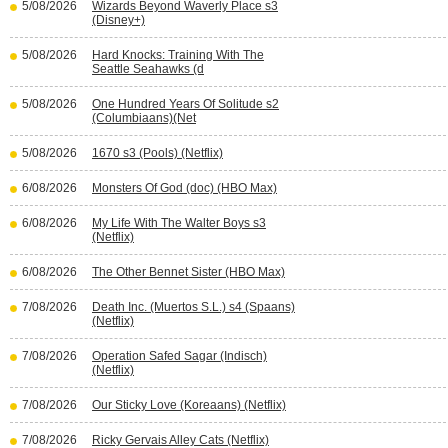
5/08/2026
Wizards Beyond Waverly Place s3
(Disney+)
5/08/2026
Hard Knocks: Training With The
Seattle Seahawks (d
5/08/2026
One Hundred Years Of Solitude s2
(Columbiaans)(Net
5/08/2026
1670 s3 (Pools) (Netflix)
6/08/2026
Monsters Of God (doc) (HBO Max)
6/08/2026
My Life With The Walter Boys s3
(Netflix)
6/08/2026
The Other Bennet Sister (HBO Max)
7/08/2026
Death Inc. (Muertos S.L.) s4 (Spaans)
(Netflix)
7/08/2026
Operation Safed Sagar (Indisch)
(Netflix)
7/08/2026
Our Sticky Love (Koreaans) (Netflix)
7/08/2026
Ricky Gervais Alley Cats (Netflix)