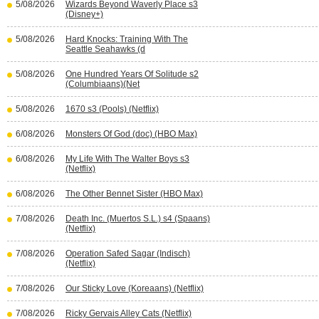
5/08/2026
Wizards Beyond Waverly Place s3
(Disney+)
5/08/2026
Hard Knocks: Training With The
Seattle Seahawks (d
5/08/2026
One Hundred Years Of Solitude s2
(Columbiaans)(Net
5/08/2026
1670 s3 (Pools) (Netflix)
6/08/2026
Monsters Of God (doc) (HBO Max)
6/08/2026
My Life With The Walter Boys s3
(Netflix)
6/08/2026
The Other Bennet Sister (HBO Max)
7/08/2026
Death Inc. (Muertos S.L.) s4 (Spaans)
(Netflix)
7/08/2026
Operation Safed Sagar (Indisch)
(Netflix)
7/08/2026
Our Sticky Love (Koreaans) (Netflix)
7/08/2026
Ricky Gervais Alley Cats (Netflix)