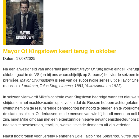
Mayor Of Kingstown keert terug in oktober
Datum: 17/08/2025
Na een afwezigheid van anderhalf jaar, keert
Mayor Of Kingstown
eindelijk terug
oktober gaat in de VS (en bij ons waarschijnlijk op Streamz) het vierde seizoen i
première.
Mayor Of Kingstown
is een van de succesvolle series uit de Taylor She
(naast o.a.
Landman, Tulsa King, Lioness, 1883, Yellowstone
en
1923
).
In seizoen vier wordt Mike’s controle over Kingstown bedreigd wanneer nieuwe 
strijden om het machtsvacuüm op te vullen dat de Russen hebben achtergelaten.
dwingt hem om de resulterende bendeoorlog het hoofd te bieden en te voorkome
de stad opslokken. Ondertussen, nu de mensen van wie hij houdt meer dan ooit 
zijn, moet Mike omgaan met een eigenzinnige nieuwe gevangenisdirecteur om z
naasten te beschermen, terwijl hij worstelt met de demonen uit zijn verleden.
Naast hoofdrollen voor Jeremy Renner en Edie Falco
(The Sopranos, Nurse Jack