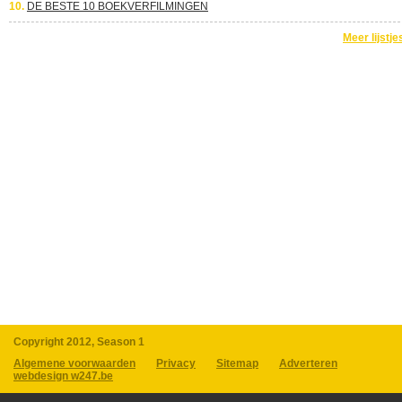
10.
DE BESTE 10 BOEKVERFILMINGEN
Meer lijstje
Copyright 2012, Season 1
Algemene voorwaarden
Privacy
Sitemap
Adverteren
webdesign w247.be