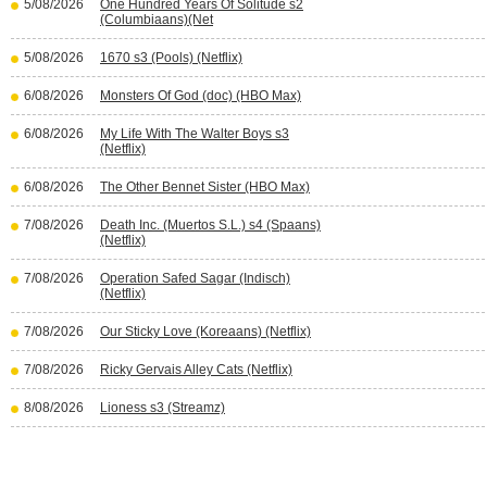
5/08/2026
One Hundred Years Of Solitude s2
(Columbiaans)(Net
5/08/2026
1670 s3 (Pools) (Netflix)
6/08/2026
Monsters Of God (doc) (HBO Max)
6/08/2026
My Life With The Walter Boys s3
(Netflix)
6/08/2026
The Other Bennet Sister (HBO Max)
7/08/2026
Death Inc. (Muertos S.L.) s4 (Spaans)
(Netflix)
7/08/2026
Operation Safed Sagar (Indisch)
(Netflix)
7/08/2026
Our Sticky Love (Koreaans) (Netflix)
7/08/2026
Ricky Gervais Alley Cats (Netflix)
8/08/2026
Lioness s3 (Streamz)