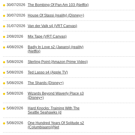
30/07/2026
The Bombing Of Pan Am 103 (Netflix)
30/07/2026
House Of Stassi (reality) (Disney+)
31/07/2026
Van der Valk s4 (VRT Canvas)
2/08/2026
Mix Tape (VRT Canvas)
4/08/2026
Badly In Love s2 (Japans) (reality)
(Netflix)
5/08/2026
Sterling Point (Amazon Prime Video)
5/08/2026
Ted Lasso s4 (Apple TV)
5/08/2026
The Shards (Disney+)
5/08/2026
Wizards Beyond Waverly Place s3
(Disney+)
5/08/2026
Hard Knocks: Training With The
Seattle Seahawks (d
5/08/2026
One Hundred Years Of Solitude s2
(Columbiaans)(Net