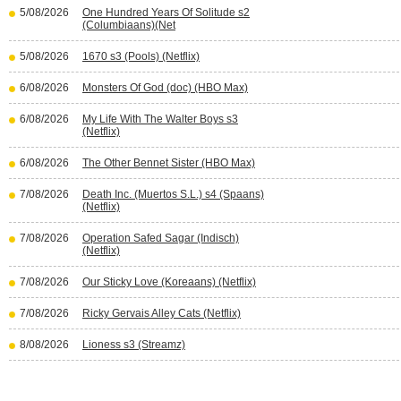
5/08/2026
One Hundred Years Of Solitude s2
(Columbiaans)(Net
5/08/2026
1670 s3 (Pools) (Netflix)
6/08/2026
Monsters Of God (doc) (HBO Max)
6/08/2026
My Life With The Walter Boys s3
(Netflix)
6/08/2026
The Other Bennet Sister (HBO Max)
7/08/2026
Death Inc. (Muertos S.L.) s4 (Spaans)
(Netflix)
7/08/2026
Operation Safed Sagar (Indisch)
(Netflix)
7/08/2026
Our Sticky Love (Koreaans) (Netflix)
7/08/2026
Ricky Gervais Alley Cats (Netflix)
8/08/2026
Lioness s3 (Streamz)