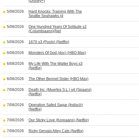
(Disney+)
5/08/2026
Hard Knocks: Training With The
Seattle Seahawks (d
5/08/2026
One Hundred Years Of Solitude s2
(Columbiaans)(Net
5/08/2026
1670 s3 (Pools) (Netflix)
6/08/2026
Monsters Of God (doc) (HBO Max)
6/08/2026
My Life With The Walter Boys s3
(Netflix)
6/08/2026
The Other Bennet Sister (HBO Max)
7/08/2026
Death Inc. (Muertos S.L.) s4 (Spaans)
(Netflix)
7/08/2026
Operation Safed Sagar (Indisch)
(Netflix)
7/08/2026
Our Sticky Love (Koreaans) (Netflix)
7/08/2026
Ricky Gervais Alley Cats (Netflix)