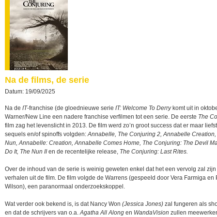
Na de films, de serie
Datum: 19/09/2025
Na de
IT
-franchise (de gloednieuwe serie
IT: Welcome To Derry
komt uit in oktob
Warner/New Line een nadere franchise verfilmen tot een serie. De eerste
The Co
film zag het levenslicht in 2013. De film werd zo’n groot success dat er maar lief
sequels en/of spinoffs volgden:
Annabelle, The Conjuring 2, Annabelle Creation,
Nun, Annabelle: Creation, Annabelle Comes Home, The Conjuring: The Devil 
Do It, The Nun II
en de recentelijke release,
The Conjuring: Last Rites.
Over de inhoud van de serie is weinig geweten enkel dat het een vervolg zal zijn
verhalen uit de film. De film volgde de Warrens (gespeeld door Vera Farmiga en 
Wilson), een paranormaal onderzoekskoppel.
Wat verder ook bekend is, is dat Nancy Won
(Jessica Jones)
zal fungeren als s
en dat de schrijvers van o.a.
Agatha All Along
en
WandaVision
zullen meewerke