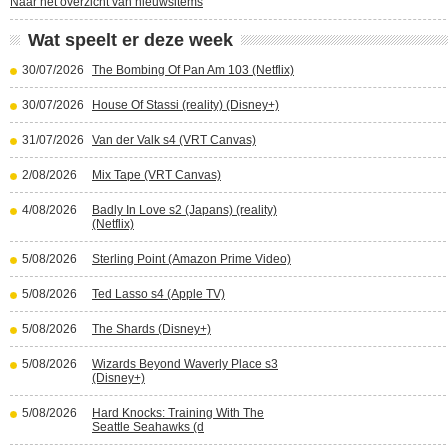
Naar het overzicht van nieuwsitems
Wat speelt er deze week
30/07/2026
The Bombing Of Pan Am 103 (Netflix)
30/07/2026
House Of Stassi (reality) (Disney+)
31/07/2026
Van der Valk s4 (VRT Canvas)
2/08/2026
Mix Tape (VRT Canvas)
4/08/2026
Badly In Love s2 (Japans) (reality)
(Netflix)
5/08/2026
Sterling Point (Amazon Prime Video)
5/08/2026
Ted Lasso s4 (Apple TV)
5/08/2026
The Shards (Disney+)
5/08/2026
Wizards Beyond Waverly Place s3
(Disney+)
5/08/2026
Hard Knocks: Training With The
Seattle Seahawks (d