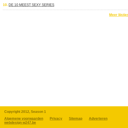
10.
DE 10 MEEST SEXY SERIES
Meer lijstje
Copyright 2012, Season 1
Algemene voorwaarden
Privacy
Sitemap
Adverteren
webdesign w247.be