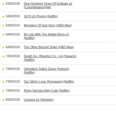
5/08/2026
One Hundred Years Of Solitude s2
(Columbiaans)(Net
5/08/2026
1670 s3 (Pools) (Netflix)
6/08/2026
Monsters Of God (doc) (HBO Max)
6/08/2026
My Life With The Walter Boys s3
(Netflix)
6/08/2026
The Other Bennet Sister (HBO Max)
7/08/2026
Death Inc. (Muertos S.L.) s4 (Spaans)
(Netflix)
7/08/2026
Operation Safed Sagar (Indisch)
(Netflix)
7/08/2026
Our Sticky Love (Koreaans) (Netflix)
7/08/2026
Ricky Gervais Alley Cats (Netflix)
8/08/2026
Lioness s3 (Streamz)