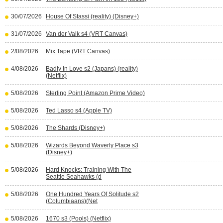
30/07/2026
House Of Stassi (reality) (Disney+)
31/07/2026
Van der Valk s4 (VRT Canvas)
2/08/2026
Mix Tape (VRT Canvas)
4/08/2026
Badly In Love s2 (Japans) (reality)
(Netflix)
5/08/2026
Sterling Point (Amazon Prime Video)
5/08/2026
Ted Lasso s4 (Apple TV)
5/08/2026
The Shards (Disney+)
5/08/2026
Wizards Beyond Waverly Place s3
(Disney+)
5/08/2026
Hard Knocks: Training With The
Seattle Seahawks (d
5/08/2026
One Hundred Years Of Solitude s2
(Columbiaans)(Net
5/08/2026
1670 s3 (Pools) (Netflix)