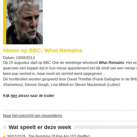
Nieuw op BBC: What Remains
Datum: 19/08/2013
Op 25 augustus start op BBC One de vierdelige whodunit
What Remains
. Het v
gaat over een koppel dat in hun nieuw appartement het lijk vindt van een meisje 
twee jaar vermist is, maar nooit als vermist werd opgegeven…
De hoofdrollen worden gespeeld door David Threlfall (Frank Gallagher in de Brit
Shameless),
Denise Gough, Lisa Millett en Steven Mackintosh
(Luther)
Kijk
hier
alvast naar de trailer
Naar het overzicht van nieuwsitems
Wat speelt er deze week
30/07/2026
The Bombing Of Pan Am 103 (Netflix)