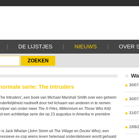
DE LIJSTJES
NIEUWS
OVER 
Wa
30/07
ormale serie: The Intruders
The Intruders', een boek van Michael Marshall Smith over een geheim
30/07
sterfelijkheid nastreeft door het lichaam van anderen in te nemen.
hrijver van onder meer
The X-Files, Millennium
en
Those Who Kill)
31/07
ot een achtdelige serie die op 23 augustus in Amerika in première
2/08/
 is Jack Whelan (John Simm uit
The Village
en
Doctor Who)
, een
gressieve ex-cop wiens leven helemaal ondersteboven wordt gehaald