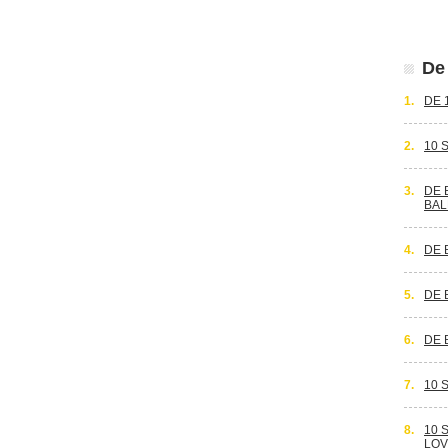
De 
1.
DE 
2.
10 
3.
DE 
BAL
4.
DE 
5.
DE 
6.
DE 
7.
10 
8.
10 
LOV