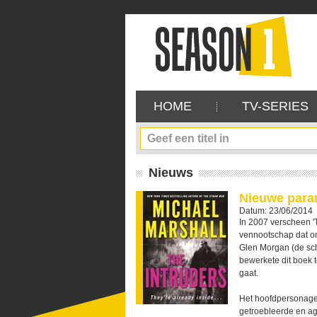
HOME
TV-SERIES
Nieuws
Nieuwe paran
Datum: 23/06/2014
In 2007 verscheen '
vennootschap dat on
Glen Morgan (de sc
bewerkete dit boek t
gaat.
Het hoofdpersonage
getroebleerde en a