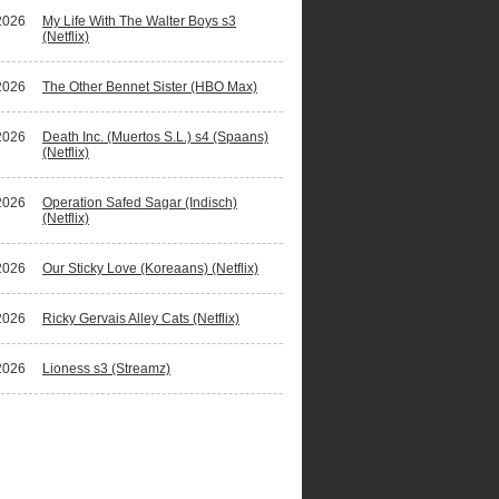
2026
My Life With The Walter Boys s3
(Netflix)
2026
The Other Bennet Sister (HBO Max)
2026
Death Inc. (Muertos S.L.) s4 (Spaans)
(Netflix)
2026
Operation Safed Sagar (Indisch)
(Netflix)
2026
Our Sticky Love (Koreaans) (Netflix)
2026
Ricky Gervais Alley Cats (Netflix)
2026
Lioness s3 (Streamz)