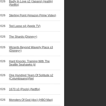
2026
Badly In Love s2 (Japans) (reality)
(Netflix)
2026
Sterling Point (Amazon Prime Video)
2026
Ted Lasso s4 (Apple TV)
2026
The Shards (Disney+)
2026
Wizards Beyond Waverly Place s3
(Disney+)
2026
Hard Knocks: Training With The
Seattle Seahawks (d
2026
One Hundred Years Of Solitude s2
(Columbiaans)(Net
2026
1670 s3 (Pools) (Netflix)
2026
Monsters Of God (doc) (HBO Max)