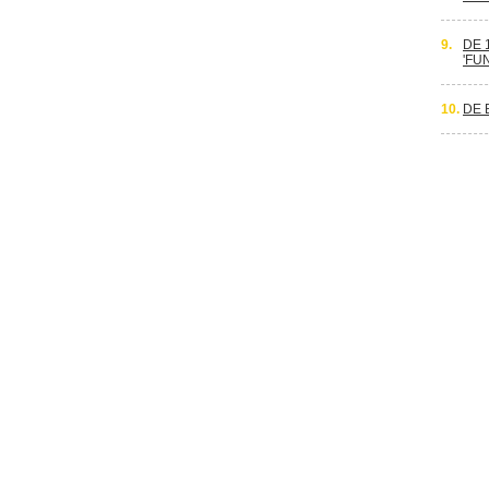
9.
DE 
'FU
10.
DE 