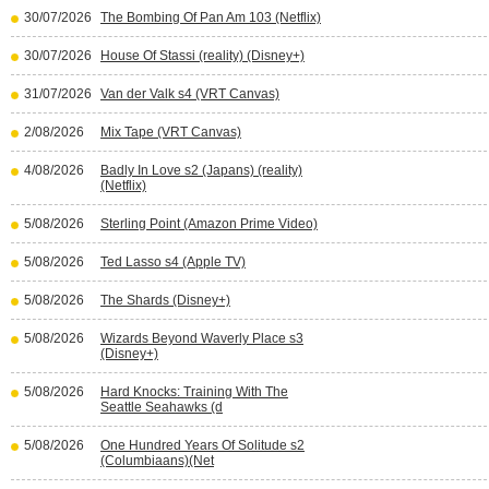
30/07/2026
The Bombing Of Pan Am 103 (Netflix)
30/07/2026
House Of Stassi (reality) (Disney+)
31/07/2026
Van der Valk s4 (VRT Canvas)
2/08/2026
Mix Tape (VRT Canvas)
4/08/2026
Badly In Love s2 (Japans) (reality)
(Netflix)
5/08/2026
Sterling Point (Amazon Prime Video)
5/08/2026
Ted Lasso s4 (Apple TV)
5/08/2026
The Shards (Disney+)
5/08/2026
Wizards Beyond Waverly Place s3
(Disney+)
5/08/2026
Hard Knocks: Training With The
Seattle Seahawks (d
5/08/2026
One Hundred Years Of Solitude s2
(Columbiaans)(Net