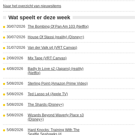
Naar het overzicht van nieuwsitems
Wat speelt er deze week
30/07/2026
The Bombing Of Pan Am 103 (Netflix)
30/07/2026
House Of Stassi (reality) (Disney+)
31/07/2026
Van der Valk s4 (VRT Canvas)
2/08/2026
Mix Tape (VRT Canvas)
4/08/2026
Badly In Love s2 (Japans) (reality)
(Netflix)
5/08/2026
Sterling Point (Amazon Prime Video)
5/08/2026
Ted Lasso s4 (Apple TV)
5/08/2026
The Shards (Disney+)
5/08/2026
Wizards Beyond Waverly Place s3
(Disney+)
5/08/2026
Hard Knocks: Training With The
Seattle Seahawks (d