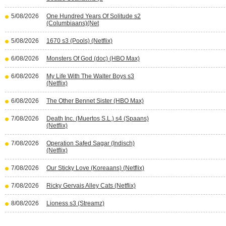
5/08/2026
One Hundred Years Of Solitude s2
(Columbiaans)(Net
5/08/2026
1670 s3 (Pools) (Netflix)
6/08/2026
Monsters Of God (doc) (HBO Max)
6/08/2026
My Life With The Walter Boys s3
(Netflix)
6/08/2026
The Other Bennet Sister (HBO Max)
7/08/2026
Death Inc. (Muertos S.L.) s4 (Spaans)
(Netflix)
7/08/2026
Operation Safed Sagar (Indisch)
(Netflix)
7/08/2026
Our Sticky Love (Koreaans) (Netflix)
7/08/2026
Ricky Gervais Alley Cats (Netflix)
8/08/2026
Lioness s3 (Streamz)