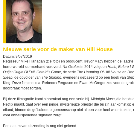
Nieuwe serie voor de maker van Hill House
Datum: 9/07/2019
Regisseur Mike Flanagan (zie foto) en producent Trevor Macy hebben de laatste
horrorwereld stormerhand veroverd. Na
Oculus
in 2014 volgden
Hush, Before I 
Ouija: Origin Of Evil, Gerald’s Game,
de serie
The Haunting Of Hill House
en
Doc
Sleep,
de opvolger van
The Shining,
eveneens gebaseerd op een boek van Ste
King. Deze film met o.a. Rebecca Ferguson en Ewan McGregor zou voor de grot
doorbraak moet zorgen.
Bij deze filmografie komt binnenkort nog een serie bij.
Midnight Mass
, die het du
Netflix maakt, gaat over een jonge, mysterieuze priester die bij z’n aankomst op 
eiland, binnen de geïsoleerde gemeenschap niet alleen voor heel wat mirakels,
voor onheilspellende signalen zorgt.
Een datum van uitzending is nog niet gekend.