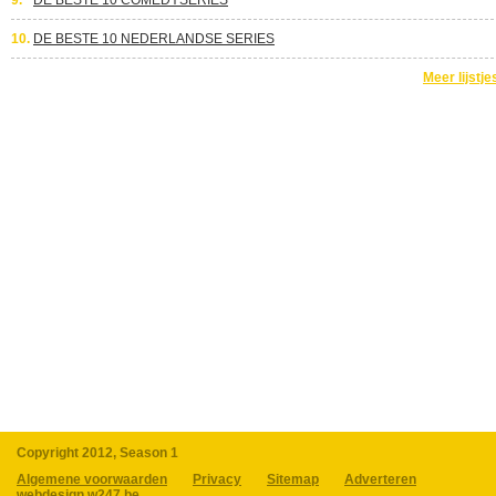
9.
DE BESTE 10 COMEDYSERIES
10.
DE BESTE 10 NEDERLANDSE SERIES
Meer lijstje
Copyright 2012, Season 1
Algemene voorwaarden
Privacy
Sitemap
Adverteren
webdesign w247.be