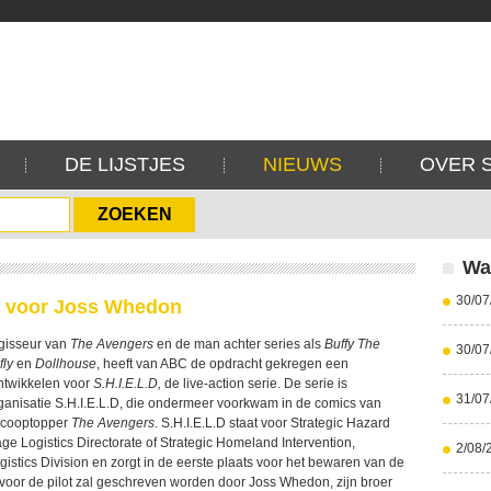
DE LIJSTJES
NIEUWS
OVER 
Wa
30/07
e voor Joss Whedon
gisseur van
The Avengers
en de man achter series als
Buffy The
30/07
fly
en
Dollhouse
, heeft van ABC de opdracht gekregen een
ontwikkelen voor
S.H.I.E.L.D,
de live-action serie. De serie is
31/07
anisatie S.H.I.E.L.D, die ondermeer voorkwam in de comics van
scooptopper
The Avengers
. S.H.I.E.L.D staat voor Strategic Hazard
ge Logistics Directorate of Strategic Homeland Intervention,
2/08/
istics Division en zorgt in de eerste plaats voor het bewaren van de
 voor de pilot zal geschreven worden door Joss Whedon, zijn broer