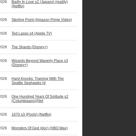
2026
Badly In Love s2 (Japans) (reality)
(Netflix)
2026
Sterling Point (Amazon Prime Video)
2026
Ted Lasso s4 (Apple TV)
2026
The Shards (Disney+)
2026
Wizards Beyond Waverly Place s3
(Disney+)
2026
Hard Knocks: Training With The
Seattle Seahawks (d
2026
One Hundred Years Of Solitude s2
(Columbiaans)(Net
2026
1670 s3 (Pools) (Netflix)
2026
Monsters Of God (doc) (HBO Max)