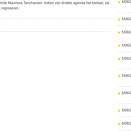
4/08/
note Maurissa Tancharoen. Indien zijn drukke agenda het toelaat, zal
 regisseren.
5/08/
5/08/
5/08/
5/08/
5/08/
5/08/
5/08/
6/08/