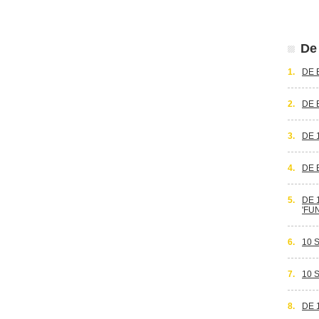
De 
1.
DE 
2.
DE 
3.
DE 
4.
DE 
5.
DE 
'FU
6.
10 
7.
10 
8.
DE 