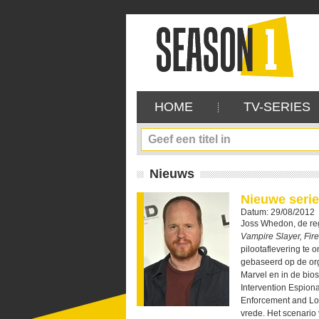
HOME
TV-SERIES
Nieuws
Nieuwe seri
Datum: 29/08/2012
Joss Whedon, de re
Vampire Slayer, Fire
pilootaflevering te 
gebaseerd op de org
Marvel en in de bio
Intervention Espiona
Enforcement and Log
vrede. Het scenario