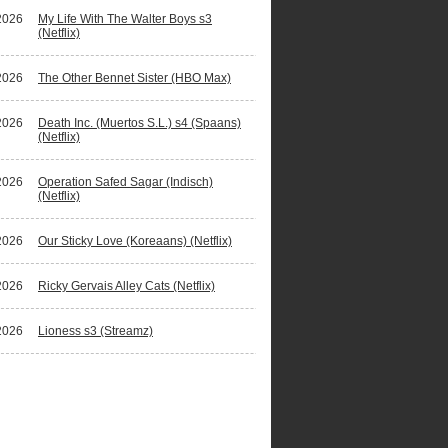
2026
My Life With The Walter Boys s3
(Netflix)
2026
The Other Bennet Sister (HBO Max)
2026
Death Inc. (Muertos S.L.) s4 (Spaans)
(Netflix)
2026
Operation Safed Sagar (Indisch)
(Netflix)
2026
Our Sticky Love (Koreaans) (Netflix)
2026
Ricky Gervais Alley Cats (Netflix)
2026
Lioness s3 (Streamz)