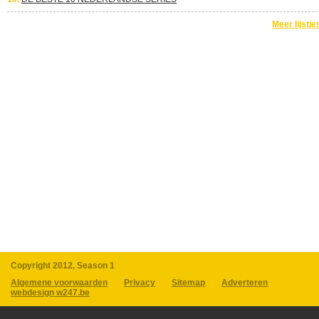
Meer lijstje
Copyright 2012, Season 1
Algemene voorwaarden
Privacy
Sitemap
Adverteren
webdesign w247.be