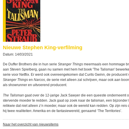
Nieuwe Stephen King-verfilming
Datum: 14/03/2021
De Duffer Brothers die in hun serie
Stranger Things
meermaals een hommage br
aan Steven Spielberg, gaan nu samen met hem het boek 'The Talisman' bewerke
serie voor Netflix. Er werd ook overeengekomen dat Curits Gwinn, de producent 
Stranger Things
en
Narcos
, de serie niet alleen zal schrijven, maar ook aan boo
als showrunner en uitvoerend producent.
The Talisman
gaat over de 12-jarige Jack Sawyer die een queeste onderneemt o
stervende moeder te redden. Jack gaat op zoek naar de talisman, een bijzonder 
relikwie dat niet alleen z’n moeder, maar ook de wereld kan redden. Op zijn reis 
hij twee realiteiten: Amerika en de fantasiewereld, genaamd ‘The Territories’.
Naar het overzicht van nieuwsitems