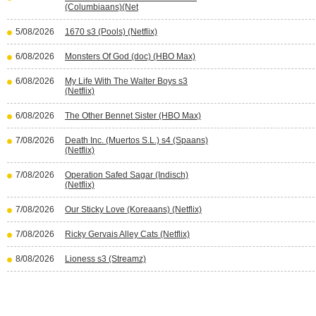
(Columbiaans)(Net
5/08/2026
1670 s3 (Pools) (Netflix)
6/08/2026
Monsters Of God (doc) (HBO Max)
6/08/2026
My Life With The Walter Boys s3
(Netflix)
6/08/2026
The Other Bennet Sister (HBO Max)
7/08/2026
Death Inc. (Muertos S.L.) s4 (Spaans)
(Netflix)
7/08/2026
Operation Safed Sagar (Indisch)
(Netflix)
7/08/2026
Our Sticky Love (Koreaans) (Netflix)
7/08/2026
Ricky Gervais Alley Cats (Netflix)
8/08/2026
Lioness s3 (Streamz)