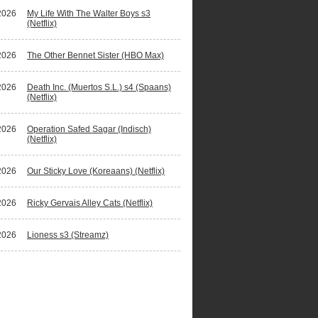
2026
My Life With The Walter Boys s3
(Netflix)
2026
The Other Bennet Sister (HBO Max)
2026
Death Inc. (Muertos S.L.) s4 (Spaans)
(Netflix)
2026
Operation Safed Sagar (Indisch)
(Netflix)
2026
Our Sticky Love (Koreaans) (Netflix)
2026
Ricky Gervais Alley Cats (Netflix)
2026
Lioness s3 (Streamz)