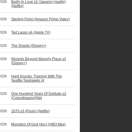
2026
Badly In Love s2 (Japans) (reality)
(Netflix)
2026
Sterling Point (Amazon Prime Video)
2026
Ted Lasso s4 (Apple TV)
2026
The Shards (Disney+)
2026
Wizards Beyond Waverly Place s3
(Disney+)
2026
Hard Knocks: Training With The
Seattle Seahawks (d
2026
One Hundred Years Of Solitude s2
(Columbiaans)(Net
2026
1670 s3 (Pools) (Netflix)
2026
Monsters Of God (doc) (HBO Max)