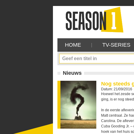
HOME
TV-SERIES
Nieuws
Nog steeds g
Datum: 21/09/2016
Hoewel het zesde s
ging, is er nog steed
In de eerste afleve
Matt centraal. Ze h
Carolina. De aflever
Cuba Gooding Jr. – 
hoek van het huis sc