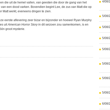
4/08/
den die uit de hemel vallen, van geesten die door de gang van het
s van een dood varken. Bovendien begint Lee, de zus van Matt die op
r Matt werkt, eveneens dingen te zien.
5/08/
eze eerste aflevering zeer bizar en bijzonder en hoewel Ryan Murphy
les uit
American Horror Story
in dit seizoen zou samenkomen, is en
5/08/
 één groot mysterie.
5/08/
5/08/
5/08/
5/08/
5/08/
6/08/