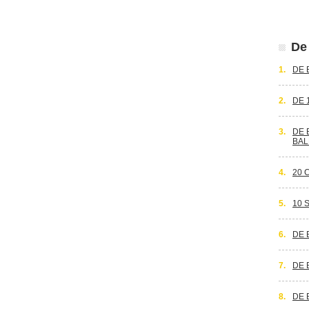
De 
1.
DE 
2.
DE 
3.
DE 
BAL
4.
20 
5.
10 
6.
DE 
7.
DE 
8.
DE 