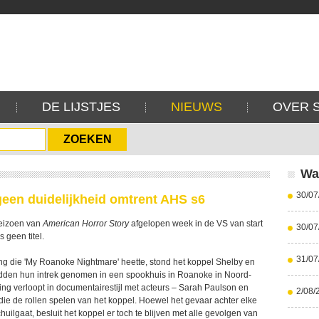
DE LIJSTJES
NIEUWS
OVER 
Wa
30/07
een duidelijkheid omtrent AHS s6
eizoen van
American Horror Story
afgelopen week in de VS van start
30/07
s geen titel.
31/07
ring die 'My Roanoke Nightmare' heette, stond het koppel Shelby en
adden hun intrek genomen in een spookhuis in Roanoke in Noord-
ing verloopt in documentairestijl met acteurs – Sarah Paulson en
2/08/
die de rollen spelen van het koppel. Hoewel het gevaar achter elke
huilgaat, besluit het koppel er toch te blijven met alle gevolgen van