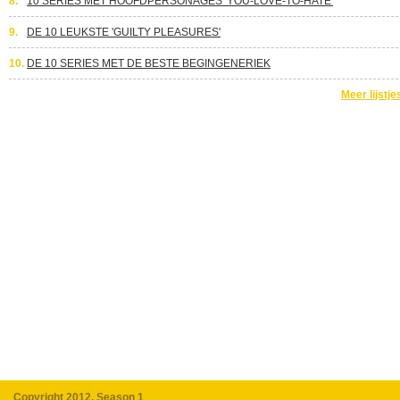
8.
10 SERIES MET HOOFDPERSONAGES 'YOU-LOVE-TO-HATE'
9.
DE 10 LEUKSTE 'GUILTY PLEASURES'
10.
DE 10 SERIES MET DE BESTE BEGINGENERIEK
Meer lijstje
Copyright 2012, Season 1