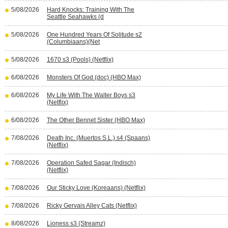
5/08/2026
Hard Knocks: Training With The
Seattle Seahawks (d
5/08/2026
One Hundred Years Of Solitude s2
(Columbiaans)(Net
5/08/2026
1670 s3 (Pools) (Netflix)
6/08/2026
Monsters Of God (doc) (HBO Max)
6/08/2026
My Life With The Walter Boys s3
(Netflix)
6/08/2026
The Other Bennet Sister (HBO Max)
7/08/2026
Death Inc. (Muertos S.L.) s4 (Spaans)
(Netflix)
7/08/2026
Operation Safed Sagar (Indisch)
(Netflix)
7/08/2026
Our Sticky Love (Koreaans) (Netflix)
7/08/2026
Ricky Gervais Alley Cats (Netflix)
8/08/2026
Lioness s3 (Streamz)