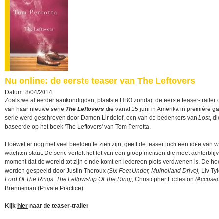
Nu online: de eerste teaser van The Leftovers
Datum: 8/04/2014
Zoals we al eerder aankondigden, plaatste HBO zondag de eerste teaser-trailer 
van haar nieuwe serie
The Leftovers
die vanaf 15 juni in Amerika in première ga
serie werd geschreven door Damon Lindelof, een van de bedenkers van
Lost
, d
baseerde op het boek 'The Leftovers' van Tom Perrotta.
Hoewel er nog niet veel beelden te zien zijn, geeft de teaser toch een idee van w
wachten staat. De serie vertelt het lot van een groep mensen die moet achterblij
moment dat de wereld tot zijn einde komt en iedereen plots verdwenen is. De ho
worden gespeeld door Justin Theroux
(Six Feet Under, Mulholland Drive),
Liv Tyl
Lord Of The Rings: The Fellowship Of The Ring),
Christopher Eccleston
(Accuse
Brenneman (Private Practice).
Kijk
hier
naar de teaser-trailer