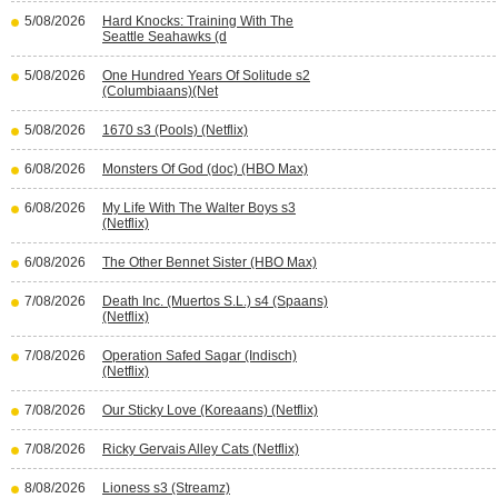
5/08/2026
Hard Knocks: Training With The
Seattle Seahawks (d
5/08/2026
One Hundred Years Of Solitude s2
(Columbiaans)(Net
5/08/2026
1670 s3 (Pools) (Netflix)
6/08/2026
Monsters Of God (doc) (HBO Max)
6/08/2026
My Life With The Walter Boys s3
(Netflix)
6/08/2026
The Other Bennet Sister (HBO Max)
7/08/2026
Death Inc. (Muertos S.L.) s4 (Spaans)
(Netflix)
7/08/2026
Operation Safed Sagar (Indisch)
(Netflix)
7/08/2026
Our Sticky Love (Koreaans) (Netflix)
7/08/2026
Ricky Gervais Alley Cats (Netflix)
8/08/2026
Lioness s3 (Streamz)