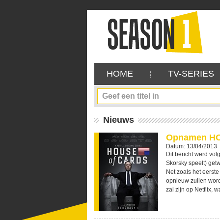
HOME
TV-SERIES
Nieuws
Opnamen HOC
Datum: 13/04/2013
Dit bericht werd vo
Skorsky speelt) ge
Net zoals het eerste
opnieuw zullen wor
zal zijn op Netflix, 