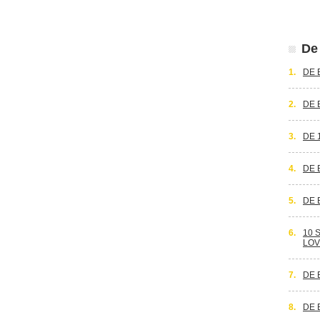
De 
1.
DE 
2.
DE 
3.
DE 
4.
DE 
5.
DE 
6.
10 
LOV
7.
DE 
8.
DE 