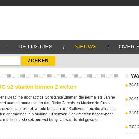
DE LIJSTJES
NIEUWS
OVER 
Wa
30/07
 s2 starten binnen 2 weken
lgens Deadline door actrice Constance Zimmer (die journaliste Janine
30/07
tweet naar niemand minder dan Ricky Gervais en Mackenzie Crook.
 seizoen zal ook het tweede bestaan uit 13 afleveringen, die allemaal
31/07
den opgenomen in Maryland. Of seizoen 2 ook meteen beschikbaar
wat met het eerste seizoen wel het geval was, is niet geweten.
2/08/