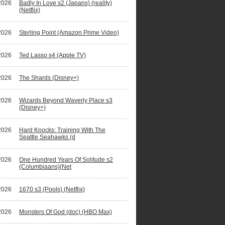
2026
Badly In Love s2 (Japans) (reality)
(Netflix)
2026
Sterling Point (Amazon Prime Video)
2026
Ted Lasso s4 (Apple TV)
2026
The Shards (Disney+)
2026
Wizards Beyond Waverly Place s3
(Disney+)
2026
Hard Knocks: Training With The
Seattle Seahawks (d
2026
One Hundred Years Of Solitude s2
(Columbiaans)(Net
2026
1670 s3 (Pools) (Netflix)
2026
Monsters Of God (doc) (HBO Max)