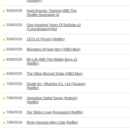
(Disney+)
5/08/2026
Hard Knocks: Training With The
Seattle Seahawks (d
5/08/2026
One Hundred Years Of Solitude s2
(Columbiaans)(Net
5/08/2026
1670 s3 (Pools) (Netflix)
6/08/2026
Monsters Of God (doc) (HBO Max)
6/08/2026
My Life With The Walter Boys s3
(Netflix)
6/08/2026
The Other Bennet Sister (HBO Max)
7/08/2026
Death Inc. (Muertos S.L.) s4 (Spaans)
(Netflix)
7/08/2026
Operation Safed Sagar (Indisch)
(Netflix)
7/08/2026
Our Sticky Love (Koreaans) (Netflix)
7/08/2026
Ricky Gervais Alley Cats (Netflix)