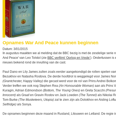
Opnames War And Peace kunnen beginnen
Datum: 3/01/2015
In augustus maakten we al melding dat de BBC bezig is met de zesdelige serie 
And Peace' van Leo Tolstoï (zie
BBC verfilmt ‘Oorlog en Vrede’
). Ondertussen is 
nieuws bekend rond de invulling van de cast.
Paul Dano en Lily James zullen zoals eerder aangekondigd de rollen spelen van
Bezukhov en Natasha Rostova. De derde hoofdrol is weggelegd voor James Nor
(Grantchester, Happy Valley)
die gecast werd voor de rol van Prins Andrei Bolkon
Verder treffen we ook nog Stephen Rea
(An Honourable Woman)
aan als Prins V
Kuragin, Adrian Edmondson
(Bottom, The Young Ones)
en Greta Scacchi
(Presu
Innocent)
als Graaf en Gravin Rostov en Jack Lowden
(The Tunnel)
als Nikolai R
Tom Burke
(The Musketeers, Utopia)
zal te zien zijn als Dolokhov en Aisling Loft
Selfridge)
als Sonya.
De opnames beginnen deze maand in Rusland, Litouwen en Letland. De regie is