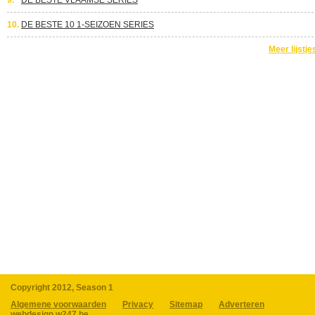
9.
DE BESTE VLAAMSE SERIES
10.
DE BESTE 10 1-SEIZOEN SERIES
Meer lijstje
Copyright 2012, Season 1
Algemene voorwaarden
Privacy
Sitemap
Adverteren
webdesign w247.be