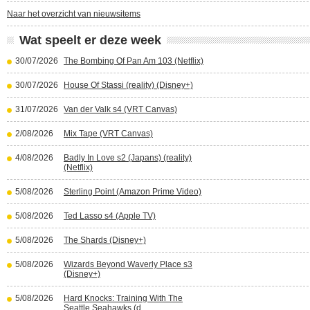
Naar het overzicht van nieuwsitems
Wat speelt er deze week
30/07/2026
The Bombing Of Pan Am 103 (Netflix)
30/07/2026
House Of Stassi (reality) (Disney+)
31/07/2026
Van der Valk s4 (VRT Canvas)
2/08/2026
Mix Tape (VRT Canvas)
4/08/2026
Badly In Love s2 (Japans) (reality)
(Netflix)
5/08/2026
Sterling Point (Amazon Prime Video)
5/08/2026
Ted Lasso s4 (Apple TV)
5/08/2026
The Shards (Disney+)
5/08/2026
Wizards Beyond Waverly Place s3
(Disney+)
5/08/2026
Hard Knocks: Training With The
Seattle Seahawks (d