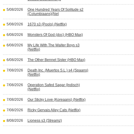
5/08/2026
One Hundred Years Of Solitude s2
(Columbiaans)(Net
5/08/2026
1670 s3 (Pools) (Netflix)
6/08/2026
Monsters Of God (doc) (HBO Max)
6/08/2026
My Life With The Walter Boys s3
(Netflix)
6/08/2026
The Other Bennet Sister (HBO Max)
7/08/2026
Death Inc. (Muertos S.L.) s4 (Spaans)
(Netflix)
7/08/2026
Operation Safed Sagar (Indisch)
(Netflix)
7/08/2026
Our Sticky Love (Koreaans) (Netflix)
7/08/2026
Ricky Gervais Alley Cats (Netflix)
8/08/2026
Lioness s3 (Streamz)