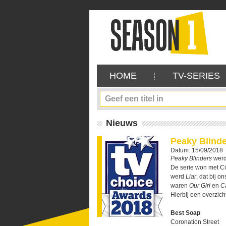
HOME
TV-SERIES
Nieuws
Peaky Blinde
Datum: 15/09/2018
Peaky Blinders
werd 
De serie won met Cil
werd
Liar
, dat bij o
waren
Our Girl
en
Ca
Hierbij een overzic
Best Soap
Coronation Street