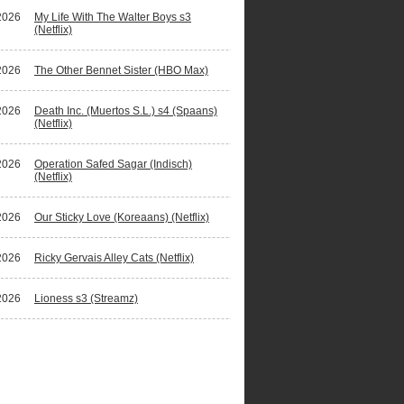
2026
My Life With The Walter Boys s3
(Netflix)
2026
The Other Bennet Sister (HBO Max)
2026
Death Inc. (Muertos S.L.) s4 (Spaans)
(Netflix)
2026
Operation Safed Sagar (Indisch)
(Netflix)
2026
Our Sticky Love (Koreaans) (Netflix)
2026
Ricky Gervais Alley Cats (Netflix)
2026
Lioness s3 (Streamz)