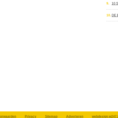
9.
10 
10.
DE 
orwaarden
Privacy
Sitemap
Adverteren
webdesign w247.