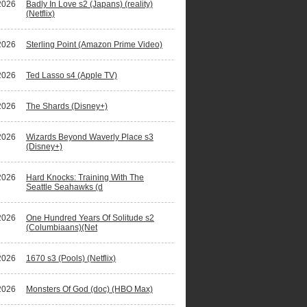
2026
Badly In Love s2 (Japans) (reality)
(Netflix)
2026
Sterling Point (Amazon Prime Video)
2026
Ted Lasso s4 (Apple TV)
2026
The Shards (Disney+)
2026
Wizards Beyond Waverly Place s3
(Disney+)
2026
Hard Knocks: Training With The
Seattle Seahawks (d
2026
One Hundred Years Of Solitude s2
(Columbiaans)(Net
2026
1670 s3 (Pools) (Netflix)
2026
Monsters Of God (doc) (HBO Max)