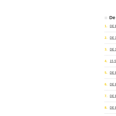
De 
1.
DE 
2.
DE 
3.
DE 
4.
15 
5.
DE 
6.
DE 
7.
DE 
8.
DE 