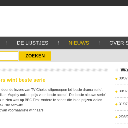
DE LIJSTJES
NIEUWS
OVER 
Wa
30/07
rs wint beste serie
door de lezers van TV Choice uitgeroepen tot ‘beste drama serie’.
30/07
lian Muprhy ook de prijs voor ‘beste acteur’. De ‘beste nieuwe serie’
ns te zien was op BBC First. Andere tv-series die in de prijzen vielen
31/07
ll The Midwife.
ht van voornaamste winnaars:
2/08/