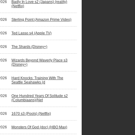
2026
Badly In Love s2 (Japans) (reality)
(Netflix)
2026
Sterling Point (Amazon Prime Video)
2026
Ted Lasso s4 (Apple TV)
2026
The Shards (Disney+)
2026
Wizards Beyond Waverly Place s3
(Disney+)
2026
Hard Knocks: Training With The
Seattle Seahawks (d
2026
One Hundred Years Of Solitude s2
(Columbiaans)(Net
2026
1670 s3 (Pools) (Netflix)
2026
Monsters Of God (doc) (HBO Max)