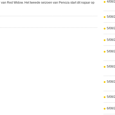
4/08/
r van Red Widow. Het tweede seizoen van Penoza start dit najaar op
5/08/
5/08/
5/08/
5/08/
5/08/
5/08/
5/08/
6/08/