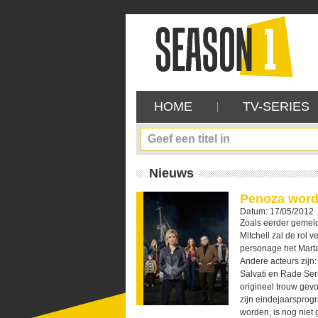
HOME
TV-SERIES
Nieuws
Penoza word
Datum: 17/05/2012
Zoals eerder gemel
Mitchell zal de rol 
personage het Marta
Andere acteurs zijn:
Salvati en Rade Serb
origineel trouw gev
zijn eindejaarspro
worden, is nog niet