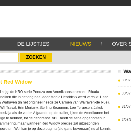
DE LIJSTJES
NIEUWS
OVER 
Wa
30/07
t Red Widow
d krijgt de KRO-serie Penoza een Amerikaanse remake. Rhada
30/07
vertolken die in het origineel door Monic Hendrickx werd vertolkt. Haar
 Walraven (in het origineel heette ze Carmen van Walraven-de Rue).
31/07
 Wil Traval, Erin Moriarty, Sterling Beaumon, Lee Tergesen, Jakob
edzija als de vader. Afgaande op de trailer, lijken de Amerikanen het
olgd te hebben, tot de decors toe. ABC heeft de serie opgenomen in
2/08/
grammering, maar wanneer Red Widow precies zal uitgezonden
 geweten. Wel kan je op deze pagina (zie gans bovenaan) nu al kennis