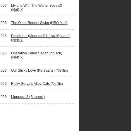
2026
My Life With The Walter Boys s3
(Netflix)
2026
The Other Bennet Sister (HBO Max)
2026
Death Inc. (Muertos S.L.) s4 (Spaans)
(Netflix)
2026
Operation Safed Sagar (Indisch)
(Netflix)
2026
Our Sticky Love (Koreaans) (Netflix)
2026
Ricky Gervais Alley Cats (Netflix)
2026
Lioness s3 (Streamz)