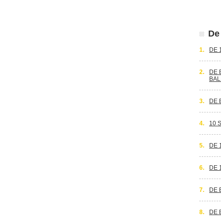
De 
1.
DE 
2.
DE 
BAL
3.
DE 
4.
10 
5.
DE 
6.
DE 
7.
DE 
8.
DE 