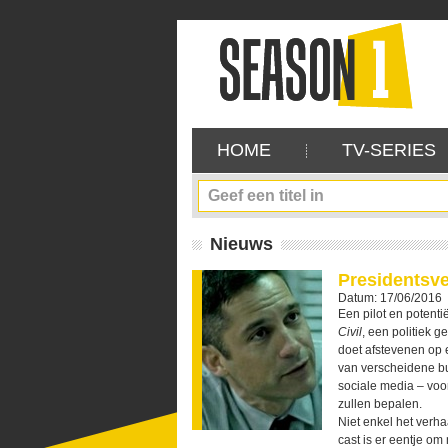
HOME
TV-SERIES
Nieuws
Presidentsve
Datum: 17/06/2016
Een pilot en potenti
Civil
, een politiek g
doet afstevenen op 
van verscheidene bur
sociale media – voor
zullen bepalen.
Niet enkel het verh
cast is er eentje om