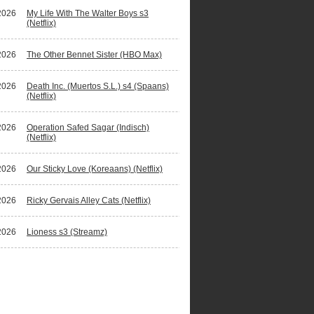
2026
My Life With The Walter Boys s3
(Netflix)
2026
The Other Bennet Sister (HBO Max)
2026
Death Inc. (Muertos S.L.) s4 (Spaans)
(Netflix)
2026
Operation Safed Sagar (Indisch)
(Netflix)
2026
Our Sticky Love (Koreaans) (Netflix)
2026
Ricky Gervais Alley Cats (Netflix)
2026
Lioness s3 (Streamz)