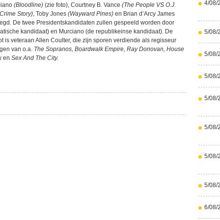
4/08/
ciano
(Bloodline)
(zie foto), Courtney B. Vance
(The People VS O.J.
Crime Story)
, Toby Jones
(Wayward Pines)
en Brian d’Arcy James
zegd. De twee Presidentskandidaten zullen gespeeld worden door
atische kandidaat) en Murciano (de republikeinse kandidaat). De
5/08/
ot is veteraan Allen Coulter, die zijn sporen verdiende als regisseur
ngen van o.a.
The Sopranos, Boardwalk Empire, Ray Donovan, House
5/08/
ck
en
Sex And The City.
5/08/
5/08/
5/08/
5/08/
5/08/
6/08/