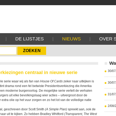
DE LIJSTJES
NIEUWS
OVER 
Wa
30/07
rkiezingen centraal in nieuwe serie
ële serie waar wij als fan van
House Of Cards
zeker naar uitkijken is
30/07
etint drama rond een fel betwiste Presidentsverkiezing die Amerika
een moderne burgeroorlog. De mogelijke serie vertelt de verhalen
31/07
gers uit elke bevolkingslaag wier acties – uitvergroot door de
 extra olie op het vuur zorgen en zo het lot van de volledige natie
2/08/
aal, geschreven door Scott Smith
(A Simple Plan)
spreekt aan, ook de
 naar uit te kijken. Zo hebben Bradley Whitford
(Transparent, The West