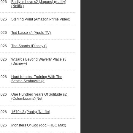
2026
Badly In Love s2 (Japans) (reality)
(Netflix)
2026
Sterling Point (Amazon Prime Video)
2026
Ted Lasso s4 (Apple TV)
2026
The Shards (Disney+)
2026
Wizards Beyond Waverly Place s3
(Disney+)
2026
Hard Knocks: Training With The
Seattle Seahawks (d
2026
One Hundred Years Of Solitude s2
(Columbiaans)(Net
2026
1670 s3 (Pools) (Netflix)
2026
Monsters Of God (doc) (HBO Max)