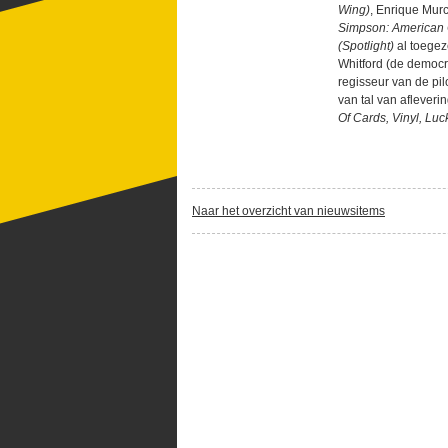
Wing)
, Enrique Mur
Simpson: American 
(Spotlight)
al toege
Whitford (de democr
regisseur van de pil
van tal van afleveri
Of Cards, Vinyl, Lu
Naar het overzicht van nieuwsitems