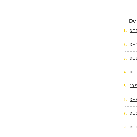
De 
1.
DE 
2.
DE 
3.
DE 
4.
DE 
5.
10 
6.
DE 
7.
DE 
8.
DE 