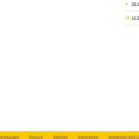
9.
DE 
10.
10 
orwaarden
Privacy
Sitemap
Adverteren
webdesign w247.