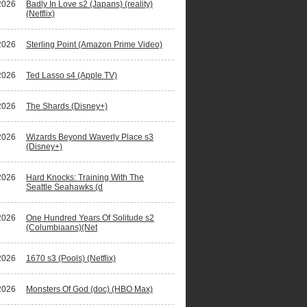
2026
Badly In Love s2 (Japans) (reality)
(Netflix)
2026
Sterling Point (Amazon Prime Video)
2026
Ted Lasso s4 (Apple TV)
2026
The Shards (Disney+)
2026
Wizards Beyond Waverly Place s3
(Disney+)
2026
Hard Knocks: Training With The
Seattle Seahawks (d
2026
One Hundred Years Of Solitude s2
(Columbiaans)(Net
2026
1670 s3 (Pools) (Netflix)
2026
Monsters Of God (doc) (HBO Max)