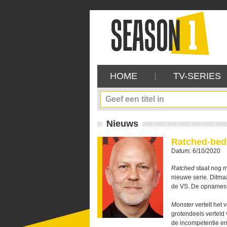
HOME
TV-SERIES
Nieuws
Ratched-bed
Datum: 6/10/2020
Ratched
staat nog m
nieuwe serie. Ditma
de VS. De opnames
Monster
vertelt het
grotendeels verteld 
de incompetentie en