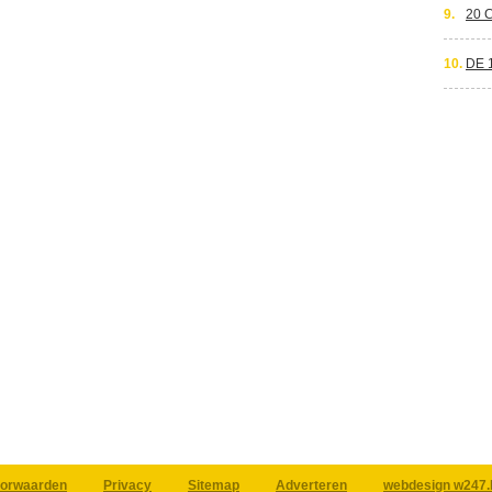
9.
20 
10.
DE 
orwaarden
Privacy
Sitemap
Adverteren
webdesign w247.