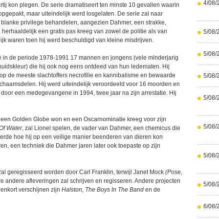
4/08/
tij kon plegen. De serie dramatiseert ten minste 10 gevallen waarin
pgepakt, maar uiteindelijk werd losgelaten. De serie zal naar
 blanke privilege behandelen, aangezien Dahmer, een strakke,
herhaaldelijk een gratis pas kreeg van zowel de politie als van
5/08/
lijk waren toen hij werd beschuldigd van kleine misdrijven.
5/08/
in de periode 1978-1991 17 mannen en jongens (vele minderjarig
uidskleur) die hij ook nog eens ontdeed van hun ledematen. Hij
p de meeste slachtoffers necrofilie en kannibalisme en bewaarde
5/08/
ichaamsdelen. Hij werd uiteindelijk veroordeeld voor 16 moorden en
oor een medegevangene in 1994, twee jaar na zijn arrestatie. Hij
5/08/
 een Golden Globe won en een Oscarnominatie kreeg voor zijn
5/08/
Of Water
, zal Lionel spelen, de vader van Dahmer, een chemicus die
erde hoe hij op een veilige manier beenderen van dieren kon
en, een techniek die Dahmer jaren later ook toepaste op zijn
5/08/
zal geregisseerd worden door Carl Franklin, terwijl Janet Mock
(Pose,
 andere afleveringen zal schrijven en regisseren. Andere projecten
5/08/
enkort verschijnen zijn
Halston, The Boys In The Band
en de
6/08/