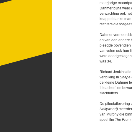
meerjarige moordpar
Dahmer bijna werd o
verwachting ook het
knappe blanke man, 
rechters die toegeef
Dahmer vermoordde 
en van een andere h
pleegde bovendien o
van velen ook hun l
werd doodgeslagen d
was 34.
Richard Jenkins die
vertolking in
Shape 
de kleine Dahmer le
‘bleachen’ en bewar
slachtoffers.
De pilootaflevering 
Hollywood)
meerdere
van Murphy die binn
speelfilm
The Prom.