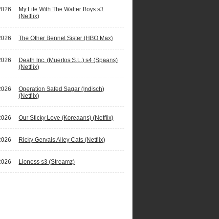
2026
My Life With The Walter Boys s3
(Netflix)
2026
The Other Bennet Sister (HBO Max)
2026
Death Inc. (Muertos S.L.) s4 (Spaans)
(Netflix)
2026
Operation Safed Sagar (Indisch)
(Netflix)
2026
Our Sticky Love (Koreaans) (Netflix)
2026
Ricky Gervais Alley Cats (Netflix)
2026
Lioness s3 (Streamz)