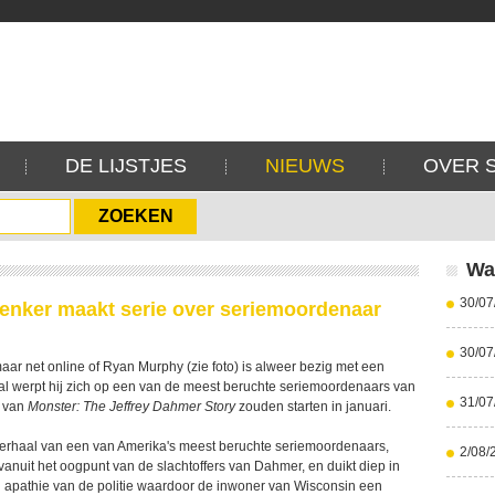
DE LIJSTJES
NIEUWS
OVER 
Wa
30/07
enker maakt serie over seriemoordenaar
30/07
aar net online of Ryan Murphy (zie foto) is alweer bezig met een
al werpt hij zich op een van de meest beruchte seriemoordenaars van
31/07
 van
Monster: The Jeffrey Dahmer Story
zouden starten in januari.
 verhaal van een van Amerika's meest beruchte seriemoordenaars,
2/08/
vanuit het oogpunt van de slachtoffers van Dahmer, en duikt diep in
 apathie van de politie waardoor de inwoner van Wisconsin een