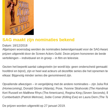
SAG maakt zijn nominaties bekend
Datum: 18/12/2018
Afgelopen woensdag werden de nominaties bekendgemaakt voor de SAG Award
prijzen uitgereikt door de Screen Actors Guild. Deze prijzen honoreren de beste
vertolkingen – individueel en in groep – in film en televisie.
Gezien het beperkt aantal categorieën (er wordt bijv. geen onderscheid gemaakt
hoofdrol en bijrol), zijn er heel wat acteurs uit dezelfde series die het opnemen t
elkaar. Bijgevolg minder series die genomineerd zijn.
Opvallende afwezigen – in vergelijking met de andere nominaties – zijn Julia Ro
(Homecoming),
Donald Glover
(Atlanta),
Pose, Yvonne Strahovski
(The Handmaid
Keri Russell en Matthew Rhys (The Americans), Regina King
(Seven Seconds),
B
Cumberbatch
(Patrick Melrose),
Jodie Comer
(Killing Eve)
en Laura Dern
(The Ta
De prijzen worden uitgereikt op 27 januari 2019.