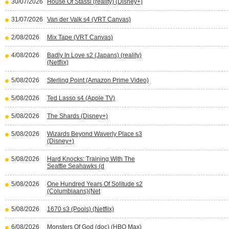
30/07/2026
House Of Stassi (reality) (Disney+)
31/07/2026
Van der Valk s4 (VRT Canvas)
2/08/2026
Mix Tape (VRT Canvas)
4/08/2026
Badly In Love s2 (Japans) (reality)
(Netflix)
5/08/2026
Sterling Point (Amazon Prime Video)
5/08/2026
Ted Lasso s4 (Apple TV)
5/08/2026
The Shards (Disney+)
5/08/2026
Wizards Beyond Waverly Place s3
(Disney+)
5/08/2026
Hard Knocks: Training With The
Seattle Seahawks (d
5/08/2026
One Hundred Years Of Solitude s2
(Columbiaans)(Net
5/08/2026
1670 s3 (Pools) (Netflix)
6/08/2026
Monsters Of God (doc) (HBO Max)