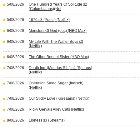
5/08/2026
One Hundred Years Of Solitude s2
(Columbiaans)(Net
5/08/2026
1670 s3 (Pools) (Netflix)
6/08/2026
Monsters Of God (doc) (HBO Max)
6/08/2026
My Life With The Walter Boys s3
(Netflix)
6/08/2026
The Other Bennet Sister (HBO Max)
7/08/2026
Death Inc. (Muertos S.L.) s4 (Spaans)
(Netflix)
7/08/2026
Operation Safed Sagar (Indisch)
(Netflix)
7/08/2026
Our Sticky Love (Koreaans) (Netflix)
7/08/2026
Ricky Gervais Alley Cats (Netflix)
8/08/2026
Lioness s3 (Streamz)