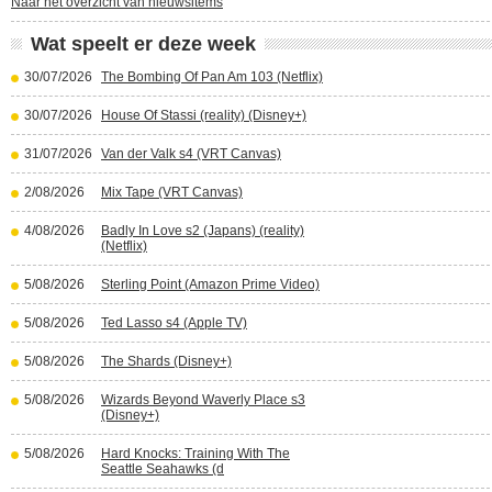
Naar het overzicht van nieuwsitems
Wat speelt er deze week
30/07/2026
The Bombing Of Pan Am 103 (Netflix)
30/07/2026
House Of Stassi (reality) (Disney+)
31/07/2026
Van der Valk s4 (VRT Canvas)
2/08/2026
Mix Tape (VRT Canvas)
4/08/2026
Badly In Love s2 (Japans) (reality)
(Netflix)
5/08/2026
Sterling Point (Amazon Prime Video)
5/08/2026
Ted Lasso s4 (Apple TV)
5/08/2026
The Shards (Disney+)
5/08/2026
Wizards Beyond Waverly Place s3
(Disney+)
5/08/2026
Hard Knocks: Training With The
Seattle Seahawks (d