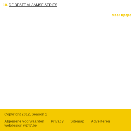
10.
DE BESTE VLAAMSE SERIES
Meer lijstje
Copyright 2012, Season 1
Algemene voorwaarden
Privacy
Sitemap
Adverteren
webdesign w247.be