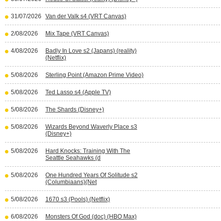
31/07/2026
Van der Valk s4 (VRT Canvas)
2/08/2026
Mix Tape (VRT Canvas)
4/08/2026
Badly In Love s2 (Japans) (reality)
(Netflix)
5/08/2026
Sterling Point (Amazon Prime Video)
5/08/2026
Ted Lasso s4 (Apple TV)
5/08/2026
The Shards (Disney+)
5/08/2026
Wizards Beyond Waverly Place s3
(Disney+)
5/08/2026
Hard Knocks: Training With The
Seattle Seahawks (d
5/08/2026
One Hundred Years Of Solitude s2
(Columbiaans)(Net
5/08/2026
1670 s3 (Pools) (Netflix)
6/08/2026
Monsters Of God (doc) (HBO Max)