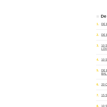
De 
1.
DE 
2.
DE 
3.
10 
LOV
4.
10 
5.
DE 
BAL
6.
20 
7.
15 
8.
10 