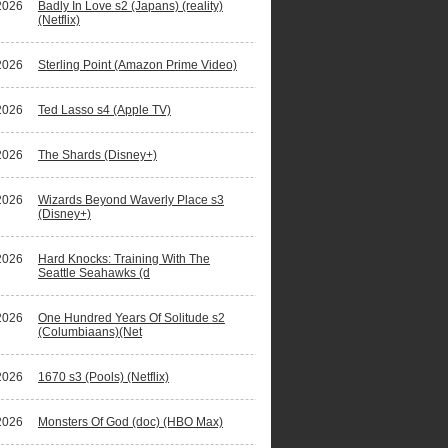
2026
Badly In Love s2 (Japans) (reality)
(Netflix)
2026
Sterling Point (Amazon Prime Video)
2026
Ted Lasso s4 (Apple TV)
2026
The Shards (Disney+)
2026
Wizards Beyond Waverly Place s3
(Disney+)
2026
Hard Knocks: Training With The
Seattle Seahawks (d
2026
One Hundred Years Of Solitude s2
(Columbiaans)(Net
2026
1670 s3 (Pools) (Netflix)
2026
Monsters Of God (doc) (HBO Max)