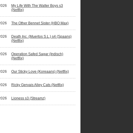
2026
My Life With The Walter Boys s3
(Netflix)
2026
The Other Bennet Sister (HBO Max)
2026
Death Inc. (Muertos S.L.) s4 (Spaans)
(Netflix)
2026
Operation Safed Sagar (Indisch)
(Netflix)
2026
Our Sticky Love (Koreaans) (Netflix)
2026
Ricky Gervais Alley Cats (Netflix)
2026
Lioness s3 (Streamz)