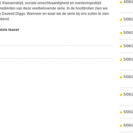
4/08/
. Klassenstrijd, sociale onrechtvaardigheid en overlevingsstrijd
rediënten van deze veelbelovende serie. In de hoofdrollen zien we
n Daveed Diggs. Wanneer en waar we de serie bij ons zullen te zien
bekend.
5/08/
atste teaser
5/08/
5/08/
5/08/
5/08/
5/08/
5/08/
6/08/