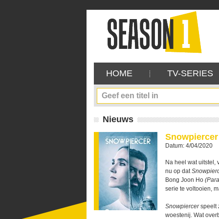
HOME
TV-SERIES
Nieuws
Snowpiercer 
Datum: 4/04/2020
Na heel wat uitstel, 
nu op dat
Snowpier
Bong Joon Ho
(Para
serie te voltooien, 
Snowpiercer
speelt 
woestenij. Wat overb