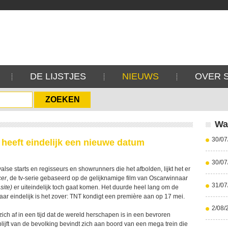
DE LIJSTJES
NIEUWS
OVER 
Wa
30/07
heeft eindelijk een nieuwe datum
30/07
valse starts en regisseurs en showrunners die het afbolden, lijkt het er
cer
, de tv-serie gebaseerd op de gelijknamige film van Oscarwinnaar
31/07
site)
er uiteindelijk toch gaat komen. Het duurde heel lang om de
maar eindelijk is het zover: TNT kondigt een première aan op 17 mei.
2/08/
zich af in een tijd dat de wereld herschapen is in een bevroren
lijft van de bevolking bevindt zich aan boord van een mega trein die