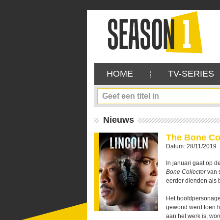
HOME
TV-SERIES
Nieuws
The Bone Col
Datum: 28/11/2019
In januari gaat op d
Bone Collector
van s
eerder dienden als 
Het hoofdpersonage 
gewond werd toen hi
aan het werk is, wo