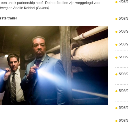
4/08/
ij een uniek partnership heeft. De hoofdrollen zijn weggelegd voor
rimm)
en Arielle Kebbel
(Ballers).
ste trailer
5/08/
5/08/
5/08/
5/08/
5/08/
5/08/
5/08/
6/08/