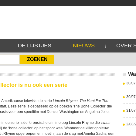
DE LIJSTJES
NIEUWS
OVER 
Wa
30/07
lector is nu ook een serie
30/07
e Amerikaanse televisie de serie
Lincoln Rhyme: The Hunt For The
tart. Deze serie is gebaseerd op de boeken 'The Bone Collector' die
31/07
basis voor een speelfilm met Denzel Washington en Angelina Jolie.
in de serie is de forensische criminoloog Lincoln Rhyme die zwaar
2/08/
j de ‘bone collector’ op het spoor was. Wanneer de killer opnieuw
rdt Rhyme opgeroepen en moet hij aan de slag met Amelia Sachs, een