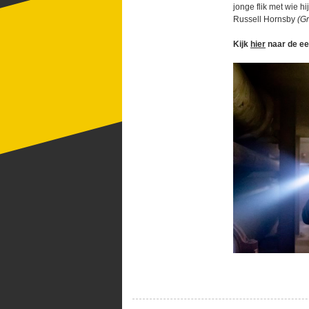
jonge flik met wie h
Russell Hornsby
(G
Kijk
hier
naar de eer