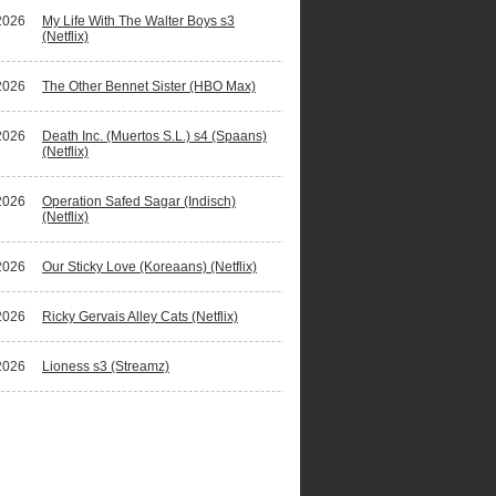
2026
My Life With The Walter Boys s3
(Netflix)
2026
The Other Bennet Sister (HBO Max)
2026
Death Inc. (Muertos S.L.) s4 (Spaans)
(Netflix)
2026
Operation Safed Sagar (Indisch)
(Netflix)
2026
Our Sticky Love (Koreaans) (Netflix)
2026
Ricky Gervais Alley Cats (Netflix)
2026
Lioness s3 (Streamz)