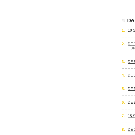
De 
1.
10 
2.
DE 
'FU
3.
DE 
4.
DE 
5.
DE 
6.
DE 
7.
15 
8.
DE 