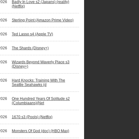
2026
Badly In Love s2 (Japans) (reality)
(Netflix)
2026
Sterling Point (Amazon Prime Video)
2026
Ted Lasso s4 (Apple TV)
2026
The Shards (Disney+)
2026
Wizards Beyond Waverly Place s3
(Disney+)
2026
Hard Knocks: Training With The
Seattle Seahawks (d
2026
One Hundred Years Of Solitude s2
(Columbiaans)(Net
2026
1670 s3 (Pools) (Netflix)
2026
Monsters Of God (doc) (HBO Max)