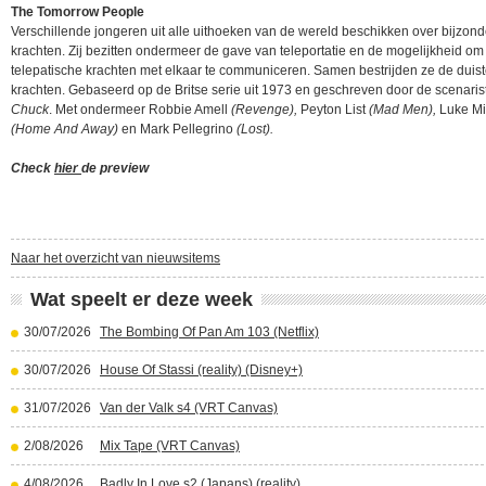
The Tomorrow People
Verschillende jongeren uit alle uithoeken van de wereld beschikken over bijzon
krachten. Zij bezitten ondermeer de gave van teleportatie en de mogelijkheid om
telepatische krachten met elkaar te communiceren. Samen bestrijden ze de duis
krachten. Gebaseerd op de Britse serie uit 1973 en geschreven door de scenaris
Chuck
. Met ondermeer Robbie Amell
(Revenge),
Peyton List
(Mad Men),
Luke Mi
(Home And Away)
en Mark Pellegrino
(Lost).
Check
hier
de preview
Naar het overzicht van nieuwsitems
Wat speelt er deze week
30/07/2026
The Bombing Of Pan Am 103 (Netflix)
30/07/2026
House Of Stassi (reality) (Disney+)
31/07/2026
Van der Valk s4 (VRT Canvas)
2/08/2026
Mix Tape (VRT Canvas)
4/08/2026
Badly In Love s2 (Japans) (reality)