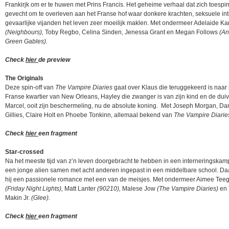
Frankirjk om er te huwen met Prins Francis. Het geheime verhaal dat zich toespi
gevecht om te overleven aan het Franse hof waar donkere krachten, seksuele int
gevaarlijke vijanden het leven zeer moeilijk maklen. Met ondermeer Adelaide K
(Neighbours),
Toby Regbo, Celina Sinden, Jenessa Grant en Megan Follows
(An
Green Gables).
Check
hier
de preview
The Originals
Deze spin-off van
The Vampire Diaries
gaat over Klaus die teruggekeerd is naar 
Franse kwartier van New Orleans, Hayley die zwanger is van zijn kind en de dui
Marcel, ooit zijn beschermeling, nu de absolute koning. Met Joseph Morgan, Da
Gillies, Claire Holt en Phoebe Tonkinn, allemaal bekend van
The Vampire Diarie
Check
hier
een fragment
Star-crossed
Na het meeste tijd van z’n leven doorgebracht te hebben in een interneringskam
een jonge alien samen met acht anderen ingepast in een middelbare school. Daa
hij een passionele romance met een van de meisjes. Met ondermeer Aimee Tee
(Friday Night Lights),
Matt Lanter
(90210),
Malese Jow
(The Vampire Diaries)
en 
Makin Jr.
(Glee).
Check
hier
een fragment