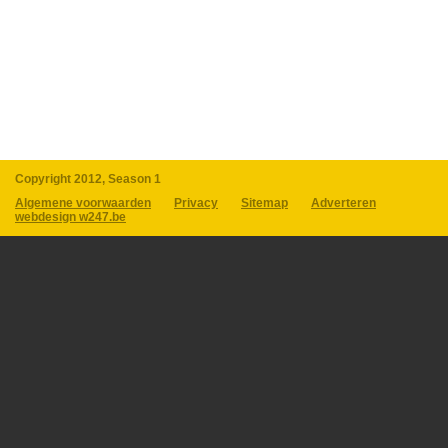
Copyright 2012, Season 1
Algemene voorwaarden
Privacy
Sitemap
Adverteren
webdesign w247.be