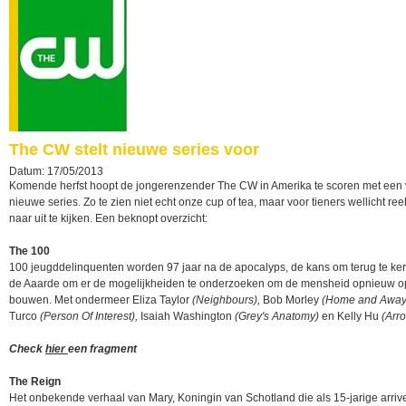
The CW stelt nieuwe series voor
Datum: 17/05/2013
Komende herfst hoopt de jongerenzender The CW in Amerika te scoren met een vi
nieuwe series. Zo te zien niet echt onze cup of tea, maar voor tieners wellicht r
naar uit te kijken. Een beknopt overzicht:
The 100
100 jeugddelinquenten worden 97 jaar na de apocalyps, de kans om terug te ke
de Aaarde om er de mogelijkheiden te onderzoeken om de mensheid opnieuw o
bouwen. Met ondermeer Eliza Taylor
(Neighbours),
Bob Morley
(Home and Away
Turco
(Person Of Interest),
Isaiah Washington
(Grey's Anatomy)
en Kelly Hu
(Arro
Check
hier
een fragment
The Reign
Het onbekende verhaal van Mary, Koningin van Schotland die als 15-jarige arrive