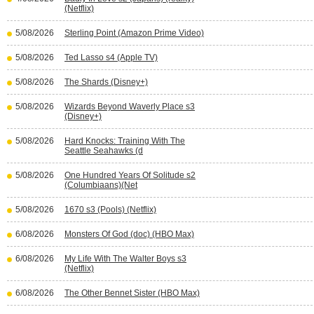
(Netflix)
5/08/2026
Sterling Point (Amazon Prime Video)
5/08/2026
Ted Lasso s4 (Apple TV)
5/08/2026
The Shards (Disney+)
5/08/2026
Wizards Beyond Waverly Place s3
(Disney+)
5/08/2026
Hard Knocks: Training With The
Seattle Seahawks (d
5/08/2026
One Hundred Years Of Solitude s2
(Columbiaans)(Net
5/08/2026
1670 s3 (Pools) (Netflix)
6/08/2026
Monsters Of God (doc) (HBO Max)
6/08/2026
My Life With The Walter Boys s3
(Netflix)
6/08/2026
The Other Bennet Sister (HBO Max)