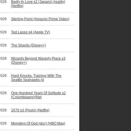
2026
Badly In Love s2 (Japans) (reality)
(Netflix)
2026
Sterling Point (Amazon Prime Video)
2026
Ted Lasso s4 (Apple TV)
2026
The Shards (Disney+)
2026
Wizards Beyond Waverly Place s3
(Disney+)
2026
Hard Knocks: Training With The
Seattle Seahawks (d
2026
One Hundred Years Of Solitude s2
(Columbiaans)(Net
2026
1670 s3 (Pools) (Netflix)
2026
Monsters Of God (doc) (HBO Max)