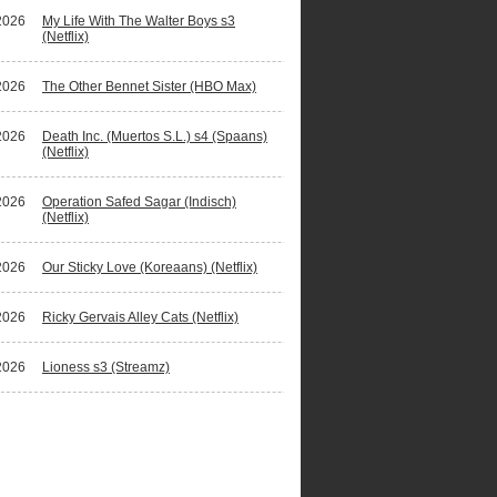
2026
My Life With The Walter Boys s3
(Netflix)
2026
The Other Bennet Sister (HBO Max)
2026
Death Inc. (Muertos S.L.) s4 (Spaans)
(Netflix)
2026
Operation Safed Sagar (Indisch)
(Netflix)
2026
Our Sticky Love (Koreaans) (Netflix)
2026
Ricky Gervais Alley Cats (Netflix)
2026
Lioness s3 (Streamz)