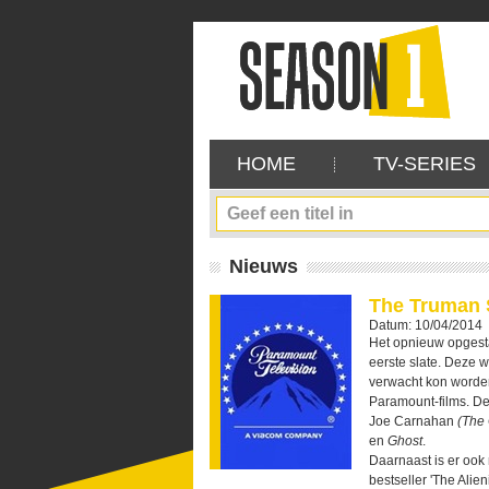
HOME
TV-SERIES
Nieuws
The Truman 
Datum: 10/04/2014
Het opnieuw opgesta
eerste slate. Deze w
verwacht kon worden 
Paramount-films. De
Joe Carnahan
(The 
en
Ghost
.
Daarnaast is er ook
bestseller 'The Alie