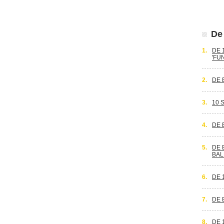
De 
1.
DE 
'FU
2.
DE 
3.
10 
4.
DE 
5.
DE 
BAL
6.
DE 
7.
DE 
8.
DE 