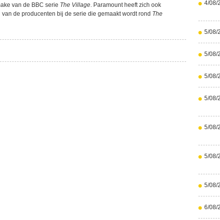
4/08/
emake van de BBC serie
The Village
. Paramount heeft zich ook
 van de producenten bij de serie die gemaakt wordt rond
The
5/08/
5/08/
5/08/
5/08/
5/08/
5/08/
5/08/
6/08/