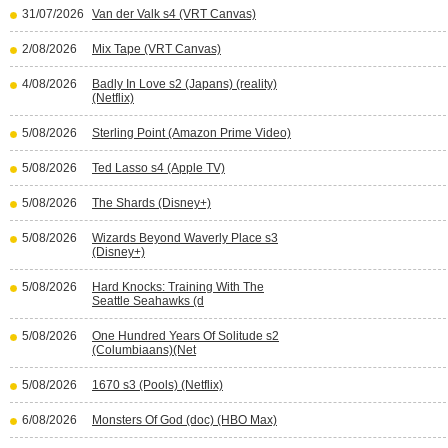
31/07/2026
Van der Valk s4 (VRT Canvas)
2/08/2026
Mix Tape (VRT Canvas)
4/08/2026
Badly In Love s2 (Japans) (reality)
(Netflix)
5/08/2026
Sterling Point (Amazon Prime Video)
5/08/2026
Ted Lasso s4 (Apple TV)
5/08/2026
The Shards (Disney+)
5/08/2026
Wizards Beyond Waverly Place s3
(Disney+)
5/08/2026
Hard Knocks: Training With The
Seattle Seahawks (d
5/08/2026
One Hundred Years Of Solitude s2
(Columbiaans)(Net
5/08/2026
1670 s3 (Pools) (Netflix)
6/08/2026
Monsters Of God (doc) (HBO Max)