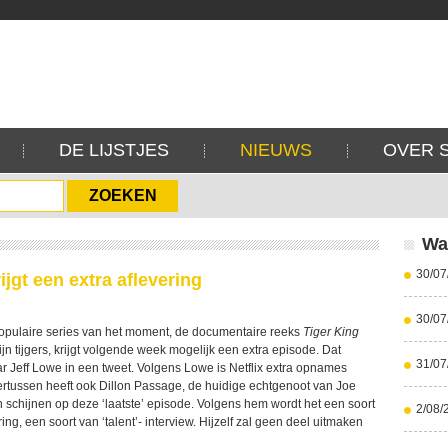
DE LIJSTJES
NIEUWS
OVER 
Wa
30/07
ijgt een extra aflevering
30/07
opulaire series van het moment, de documentaire reeks
Tiger King
ijn tijgers, krijgt volgende week mogelijk een extra episode. Dat
31/07
 Jeff Lowe in een tweet. Volgens Lowe is Netflix extra opnames
tussen heeft ook Dillon Passage, de huidige echtgenoot van Joe
aten schijnen op deze ‘laatste’ episode. Volgens hem wordt het een soort
2/08/
ing, een soort van ‘talent’- interview. Hijzelf zal geen deel uitmaken