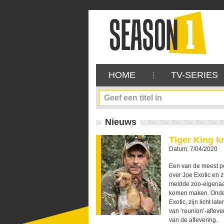
HOME
TV-SERIES
Nieuws
Tiger King kr
Datum: 7/04/2020
Een van de meest p
over Joe Exotic en z
meldde zoo-eigenaar
komen maken. Onder
Exotic, zijn licht l
van ‘reunion’-aflever
van de aflevering.