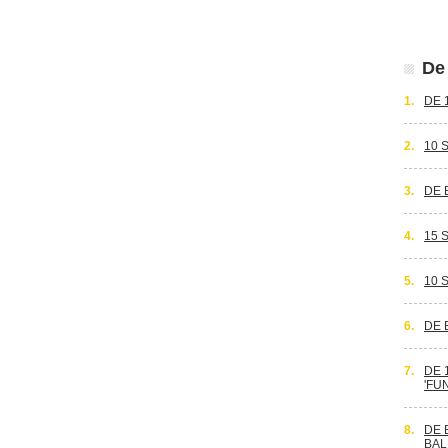
De 
1.
DE 
2.
10 
3.
DE 
4.
15 
5.
10 
6.
DE 
7.
DE 
'FU
8.
DE 
BAL