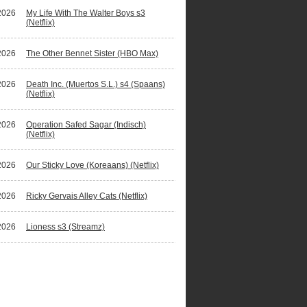
2026
My Life With The Walter Boys s3
(Netflix)
2026
The Other Bennet Sister (HBO Max)
2026
Death Inc. (Muertos S.L.) s4 (Spaans)
(Netflix)
2026
Operation Safed Sagar (Indisch)
(Netflix)
2026
Our Sticky Love (Koreaans) (Netflix)
2026
Ricky Gervais Alley Cats (Netflix)
2026
Lioness s3 (Streamz)