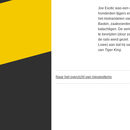
Joe Exotic was een e
honderden tijgers e
het mishandelen van
Baskin, zaakvoerder
katachtigen. De ser
te bevrijden (door 
de rails werd gezet.
Lowe) aan dat hij s
van
Tiger King
.
Naar het overzicht van nieuwsitems