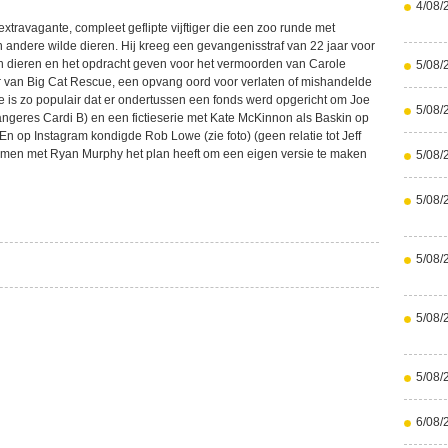
4/08/
xtravagante, compleet geflipte vijftiger die een zoo runde met
n andere wilde dieren. Hij kreeg een gevangenisstraf van 22 jaar voor
 dieren en het opdracht geven voor het vermoorden van Carole
5/08/
 van Big Cat Rescue, een opvang oord voor verlaten of mishandelde
ie is zo populair dat er ondertussen een fonds werd opgericht om Joe
5/08/
zangeres Cardi B) en een fictieserie met Kate McKinnon als Baskin op
 En op Instagram kondigde Rob Lowe (zie foto) (geen relatie tot Jeff
amen met Ryan Murphy het plan heeft om een eigen versie te maken
5/08/
5/08/
5/08/
5/08/
5/08/
6/08/