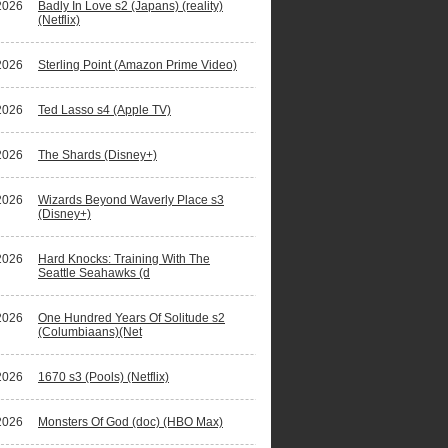
2026
Badly In Love s2 (Japans) (reality)
(Netflix)
2026
Sterling Point (Amazon Prime Video)
2026
Ted Lasso s4 (Apple TV)
2026
The Shards (Disney+)
2026
Wizards Beyond Waverly Place s3
(Disney+)
2026
Hard Knocks: Training With The
Seattle Seahawks (d
2026
One Hundred Years Of Solitude s2
(Columbiaans)(Net
2026
1670 s3 (Pools) (Netflix)
2026
Monsters Of God (doc) (HBO Max)