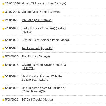
30/07/2026
House Of Stassi (reality) (Disney+)
31/07/2026
Van der Valk s4 (VRT Canvas)
2/08/2026
Mix Tape (VRT Canvas)
4/08/2026
Badly In Love s2 (Japans) (reality)
(Netflix)
5/08/2026
Sterling Point (Amazon Prime Video)
5/08/2026
Ted Lasso s4 (Apple TV)
5/08/2026
The Shards (Disney+)
5/08/2026
Wizards Beyond Waverly Place s3
(Disney+)
5/08/2026
Hard Knocks: Training With The
Seattle Seahawks (d
5/08/2026
One Hundred Years Of Solitude s2
(Columbiaans)(Net
5/08/2026
1670 s3 (Pools) (Netflix)