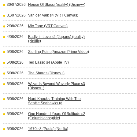
30/07/2026
House Of Stassi (reality) (Disney+)
31/07/2026
Van der Valk s4 (VRT Canvas)
2/08/2026
Mix Tape (VRT Canvas)
4/08/2026
Badly In Love s2 (Japans) (reality)
(Netflix)
5/08/2026
Sterling Point (Amazon Prime Video)
5/08/2026
Ted Lasso s4 (Apple TV)
5/08/2026
The Shards (Disney+)
5/08/2026
Wizards Beyond Waverly Place s3
(Disney+)
5/08/2026
Hard Knocks: Training With The
Seattle Seahawks (d
5/08/2026
One Hundred Years Of Solitude s2
(Columbiaans)(Net
5/08/2026
1670 s3 (Pools) (Netflix)