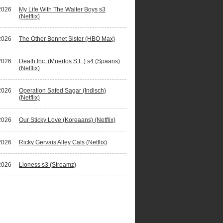
2026
My Life With The Walter Boys s3
(Netflix)
2026
The Other Bennet Sister (HBO Max)
2026
Death Inc. (Muertos S.L.) s4 (Spaans)
(Netflix)
2026
Operation Safed Sagar (Indisch)
(Netflix)
2026
Our Sticky Love (Koreaans) (Netflix)
2026
Ricky Gervais Alley Cats (Netflix)
2026
Lioness s3 (Streamz)