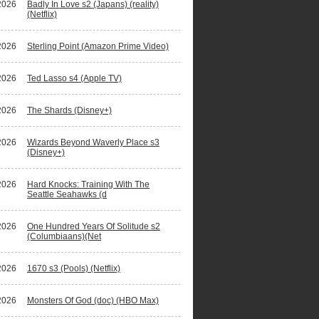
2026
Badly In Love s2 (Japans) (reality)
(Netflix)
2026
Sterling Point (Amazon Prime Video)
2026
Ted Lasso s4 (Apple TV)
2026
The Shards (Disney+)
2026
Wizards Beyond Waverly Place s3
(Disney+)
2026
Hard Knocks: Training With The
Seattle Seahawks (d
2026
One Hundred Years Of Solitude s2
(Columbiaans)(Net
2026
1670 s3 (Pools) (Netflix)
2026
Monsters Of God (doc) (HBO Max)