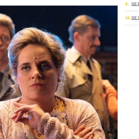
9.
DE 
10.
DE 