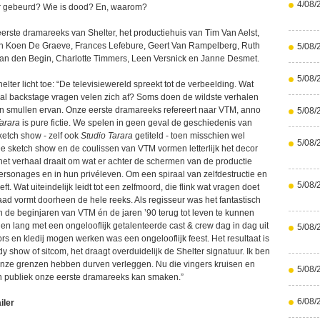
4/08/
er gebeurd? Wie is dood? En, waarom?
eerste dramareeks van Shelter, het productiehuis van Tim Van Aelst,
en Koen De Graeve, Frances Lefebure, Geert Van Rampelberg, Ruth
5/08/
an den Begin, Charlotte Timmers, Leen Versnick en Janne Desmet.
5/08/
elter licht toe: “De televisiewereld spreekt tot de verbeelding. Wat
al backstage vragen velen zich af? Soms doen de wildste verhalen
n smullen ervan. Onze eerste dramareeks refereert naar VTM, anno
5/08/
arara
is pure fictie. We spelen in geen geval de geschiedenis van
ketch show - zelf ook
Studio Tarara
getiteld - toen misschien wel
5/08/
 sketch show en de coulissen van VTM vormen letterlijk het decor
het verhaal draait om wat er achter de schermen van de productie
ersonages en in hun privéleven. Om een spiraal van zelfdestructie en
5/08/
ft. Wat uiteindelijk leidt tot een zelfmoord, die flink wat vragen doet
aad vormt doorheen de hele reeks. Als regisseur was het fantastisch
n de beginjaren van VTM én de jaren ’90 terug tot leven te kunnen
n lang met een ongelooflijk getalenteerde cast & crew dag in dag uit
5/08/
cors en kledij mogen werken was een ongelooflijk feest. Het resultaat is
show of sitcom, het draagt overduidelijk de Shelter signatuur. Ik ben
onze grenzen hebben durven verleggen. Nu die vingers kruisen en
5/08/
n publiek onze eerste dramareeks kan smaken.”
6/08/
iler