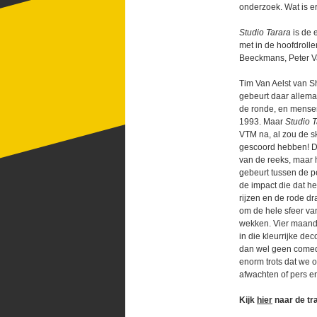
onderzoek. Wat is 
Studio Tarara
is de 
met in de hoofdroll
Beeckmans, Peter V
Tim Van Aelst van Sh
gebeurt daar allema
de ronde, en mense
1993. Maar
Studio T
VTM na, al zou de s
gescoord hebben! De
van de reeks, maar 
gebeurt tussen de p
de impact die dat hee
rijzen en de rode dr
om de hele sfeer va
wekken. Vier maande
in die kleurrijke de
dan wel geen comedy 
enorm trots dat we 
afwachten of pers e
Kijk
hier
naar de tra