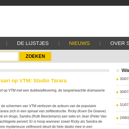
DE LIJSTJES
NIEUWS
OVER 
Wa
30/07
ruari op VTM: Studio Tarara
tart op VTM met een dubbelaflevering, de langverwachte dramaserie
30/07
31/07
r de schermen van VTM verliezen de acteurs van de populaire
rara zich in een spiraal van zelfdestructie. Ricky (Koen De Graeve)
ank en drugs, Sandra (Ruth Beeckmans) aan seks en Jean (Peter Van
2/08/
achtsgeile pervert. Er is hoop wanneer zowel Ricky als Sandra de
 een mysterieuze zelfmoord sleurt de hele studio mee in een