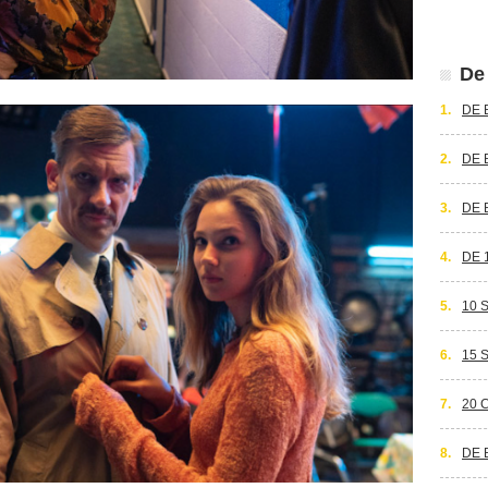
De 
1.
DE 
2.
DE 
3.
DE 
4.
DE 
5.
10 
6.
15 
7.
20 
8.
DE 