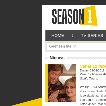
HOME
TV-SERIES
Nieuws
Vanaf 12 feb
Datum: 21/01/2019
Vanaf 12 februari s
Studio Tarara.
We zijn 1993. Achte
sketchshow Studio Ta
is verslaafd aan dr
den Begin) is een m
liefde vinden, maar