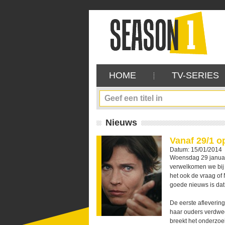
HOME
TV-SERIES
Nieuws
Vanaf 29/1 o
Datum: 15/01/2014
Woensdag 29 januari
verwelkomen we bij
het ook de vraag of
goede nieuws is dat 
De eerste aflevering
haar ouders verdwee
breekt het onderzoe