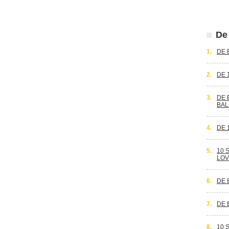
De 
1.
DE 
2.
DE 
3.
DE 
BAL
4.
DE 
5.
10 
LOV
6.
DE 
7.
DE 
8.
10 