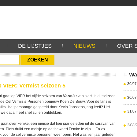
DE LIJSTJES
NIEUWS
OVER 
Wa
30/07
p VIER: Vermist seizoen 5
 gaat op VIER het vijfde seizoen van
Vermist
van start. In dit seizoen
30/07
 de Cel Vermiste Personen opnieuw Koen De Bouw. Voor de fans is
 Nick, het personage gespeeld door Kevin Janssens, nog leeft? Het
31/07
we dat al heel snel zullen ontdekken.
 gaat over Femke, een meisje dat tien jaar geleden uit de caravan van
2/08/
n. Plots duikt een meisje op dat beweert Femke te zijn… En zo
k voor de cel vermiste personen weer open. Het was tien jaar geleden