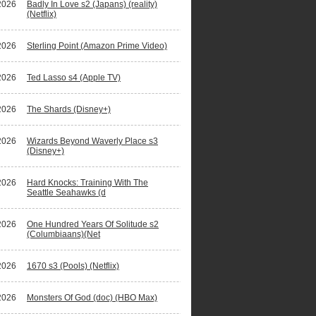
2026
Badly In Love s2 (Japans) (reality)
(Netflix)
2026
Sterling Point (Amazon Prime Video)
2026
Ted Lasso s4 (Apple TV)
2026
The Shards (Disney+)
2026
Wizards Beyond Waverly Place s3
(Disney+)
2026
Hard Knocks: Training With The
Seattle Seahawks (d
2026
One Hundred Years Of Solitude s2
(Columbiaans)(Net
2026
1670 s3 (Pools) (Netflix)
2026
Monsters Of God (doc) (HBO Max)