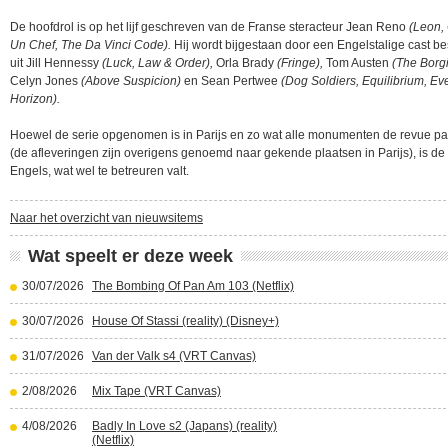
De hoofdrol is op het lijf geschreven van de Franse steracteur Jean Reno
(Leon
Un Chef, The Da Vinci Code).
Hij wordt bijgestaan door een Engelstalige cast b
uit Jill Hennessy
(Luck, Law & Order),
Orla Brady
(Fringe),
Tom Austen
(The Borgi
Celyn Jones
(Above Suspicion)
en Sean Pertwee
(Dog Soldiers, Equilibrium, Ev
Horizon).
Hoewel de serie opgenomen is in Parijs en zo wat alle monumenten de revue p
(de afleveringen zijn overigens genoemd naar gekende plaatsen in Parijs), is de
Engels, wat wel te betreuren valt.
Naar het overzicht van nieuwsitems
Wat speelt er deze week
30/07/2026
The Bombing Of Pan Am 103 (Netflix)
30/07/2026
House Of Stassi (reality) (Disney+)
31/07/2026
Van der Valk s4 (VRT Canvas)
2/08/2026
Mix Tape (VRT Canvas)
4/08/2026
Badly In Love s2 (Japans) (reality)
(Netflix)