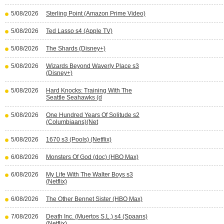
5/08/2026
Sterling Point (Amazon Prime Video)
5/08/2026
Ted Lasso s4 (Apple TV)
5/08/2026
The Shards (Disney+)
5/08/2026
Wizards Beyond Waverly Place s3
(Disney+)
5/08/2026
Hard Knocks: Training With The
Seattle Seahawks (d
5/08/2026
One Hundred Years Of Solitude s2
(Columbiaans)(Net
5/08/2026
1670 s3 (Pools) (Netflix)
6/08/2026
Monsters Of God (doc) (HBO Max)
6/08/2026
My Life With The Walter Boys s3
(Netflix)
6/08/2026
The Other Bennet Sister (HBO Max)
7/08/2026
Death Inc. (Muertos S.L.) s4 (Spaans)
(Netflix)