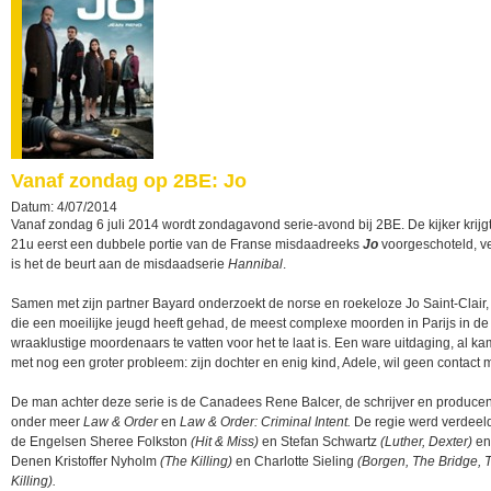
Vanaf zondag op 2BE: Jo
Datum: 4/07/2014
Vanaf zondag 6 juli 2014 wordt zondagavond serie-avond bij 2BE. De kijker krijg
21u eerst een dubbele portie van de Franse misdaadreeks
Jo
voorgeschoteld, v
is het de beurt aan de misdaadserie
Hannibal
.
Samen met zijn partner Bayard onderzoekt de norse en roekeloze Jo Saint-Clair
die een moeilijke jeugd heeft gehad, de meest complexe moorden in Parijs in d
wraaklustige moordenaars te vatten voor het te laat is. Een ware uitdaging, al ka
met nog een groter probleem: zijn dochter en enig kind, Adele, wil geen contact 
De man achter deze serie is de Canadees Rene Balcer, de schrijver en producen
onder meer
Law & Order
en
Law & Order: Criminal Intent.
De regie werd verdeel
de Engelsen Sheree Folkston
(Hit & Miss)
en Stefan Schwartz
(Luther, Dexter)
en
Denen Kristoffer Nyholm
(The Killing)
en Charlotte Sieling
(Borgen, The Bridge, 
Killing).