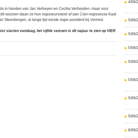
4/08/
eds in handen van Jan Verheyen en Cecilia Verheyden, maar voor
 dit seizoen staan ze hun regisseursstoel af aan
Clan
-regisseuse Kaat
 Steenbergen, al lange tijd eerste regie-assistent bij
Vermist
.
5/08/
 starten vandaag, het vijfde seizoen is dit najaar te zien op VIER
5/08/
5/08/
5/08/
5/08/
5/08/
5/08/
6/08/