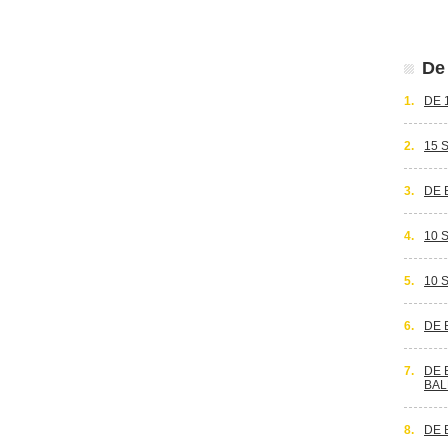
De 
1.
DE 
2.
15 
3.
DE 
4.
10 
5.
10 
6.
DE 
7.
DE 
BAL
8.
DE 