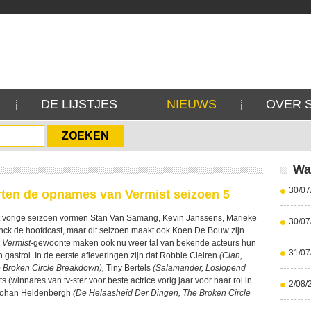
DE LIJSTJES
NIEUWS
OVER 
Wa
30/07
rten de opnames van Vermist seizoen 5
et vorige seizoen vormen Stan Van Samang, Kevin Janssens, Marieke
30/07
nck de hoofdcast, maar dit seizoen maakt ook Koen De Bouw zijn
e
Vermist-
gewoonte maken ook nu weer tal van bekende acteurs hun
31/07
gastrol. In de eerste afleveringen zijn dat Robbie Cleiren
(Clan,
 Broken Circle Breakdown),
Tiny Bertels
(Salamander, Loslopend
 (winnares van tv-ster voor beste actrice vorig jaar voor haar rol in
2/08/
ohan Heldenbergh
(De Helaasheid Der Dingen, The Broken Circle