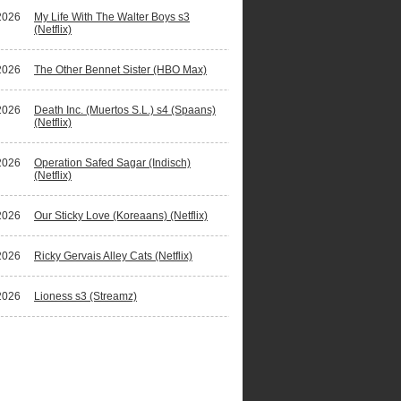
2026
My Life With The Walter Boys s3
(Netflix)
2026
The Other Bennet Sister (HBO Max)
2026
Death Inc. (Muertos S.L.) s4 (Spaans)
(Netflix)
2026
Operation Safed Sagar (Indisch)
(Netflix)
2026
Our Sticky Love (Koreaans) (Netflix)
2026
Ricky Gervais Alley Cats (Netflix)
2026
Lioness s3 (Streamz)