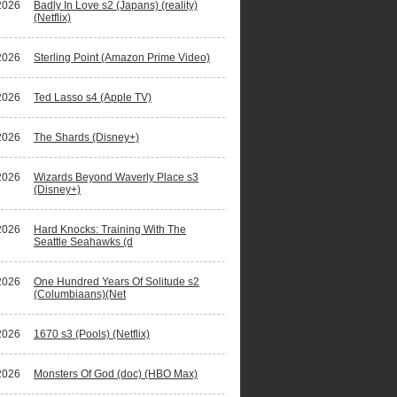
2026
Badly In Love s2 (Japans) (reality)
(Netflix)
2026
Sterling Point (Amazon Prime Video)
2026
Ted Lasso s4 (Apple TV)
2026
The Shards (Disney+)
2026
Wizards Beyond Waverly Place s3
(Disney+)
2026
Hard Knocks: Training With The
Seattle Seahawks (d
2026
One Hundred Years Of Solitude s2
(Columbiaans)(Net
2026
1670 s3 (Pools) (Netflix)
2026
Monsters Of God (doc) (HBO Max)