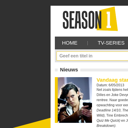
HOME
TV-SERIES
Nieuws
Vandaag sta
Datum: 6/05/2013
Net zoals tijdens h
Dilles en Joke Devy
rentree. Naar goed
opwachting voor een 
Deadline 14/10, The
Wild),
Tine Embrechts
Quiz Me Quick)
en J
Breakdown).