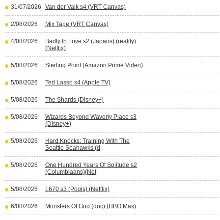
31/07/2026
Van der Valk s4 (VRT Canvas)
2/08/2026
Mix Tape (VRT Canvas)
4/08/2026
Badly In Love s2 (Japans) (reality)
(Netflix)
5/08/2026
Sterling Point (Amazon Prime Video)
5/08/2026
Ted Lasso s4 (Apple TV)
5/08/2026
The Shards (Disney+)
5/08/2026
Wizards Beyond Waverly Place s3
(Disney+)
5/08/2026
Hard Knocks: Training With The
Seattle Seahawks (d
5/08/2026
One Hundred Years Of Solitude s2
(Columbiaans)(Net
5/08/2026
1670 s3 (Pools) (Netflix)
6/08/2026
Monsters Of God (doc) (HBO Max)