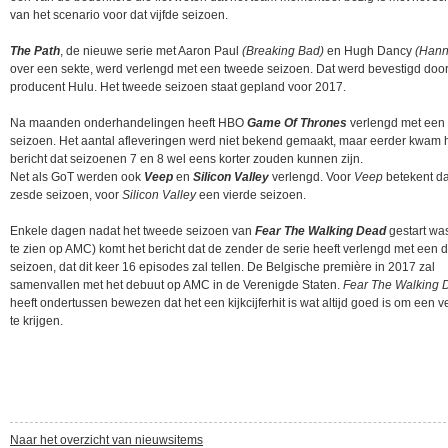
van het scenario voor dat vijfde seizoen.
The Path
, de nieuwe serie met Aaron Paul
(Breaking Bad)
en Hugh Dancy
(Hann
over een sekte, werd verlengd met een tweede seizoen. Dat werd bevestigd doo
producent Hulu. Het tweede seizoen staat gepland voor 2017.
Na maanden onderhandelingen heeft HBO
Game Of Thrones
verlengd met een
seizoen. Het aantal afleveringen werd niet bekend gemaakt, maar eerder kwam 
bericht dat seizoenen 7 en 8 wel eens korter zouden kunnen zijn.
Net als GoT werden ook
Veep
en
Silicon Valley
verlengd. Voor
Veep
betekent da
zesde seizoen, voor
Silicon Valley
een vierde seizoen.
Enkele dagen nadat het tweede seizoen van
Fear The Walking Dead
gestart was
te zien op AMC) komt het bericht dat de zender de serie heeft verlengd met een 
seizoen, dat dit keer 16 episodes zal tellen. De Belgische première in 2017 zal
samenvallen met het debuut op AMC in de Verenigde Staten.
Fear The Walking 
heeft ondertussen bewezen dat het een kijkcijferhit is wat altijd goed is om een v
te krijgen.
Naar het overzicht van nieuwsitems