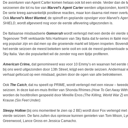
De avonturen van Agent Carter komen helaas ook tot een einde. Verder dan de 
seizoenen die tot nu toe van
Marvel’s Agent Carter
werden uitgezonden, komt he
De serie kreeg aanvankelijk positieve reacties, maar kon daarna niet meer overt
Ook
Marvel's Most Wanted
, de spinoff en geplande opvolger voor
Marvel's Agen
SHIELD
, wordt afgevoerd nog voor de eerste aflevering uitgezonden is.
De Italiaanse misdaadserie
Gomorrah
wordt verlengd met een derde én vierde 
Tegenover THR verklaarde Nils Hartmann van Sky Italia dat tv-series in Italië m
erg populair zijn en dat men op die groeiende markt wil blijven inspelen. Boven
het eerste seizoen de meest bekeken serie ooit en ook de meest gedownloade s
Sky Italia. Van die populariteit wil de zender nog een tijdje profiteren.
American Crime,
dat genomineerd was voor 10 Emmy’s en waarvan het eerste 
bij ons werd uitgezonden door 13th Street, krijgt een derde seizoen. Andermaal 
verhaal gefocust op een misdaad, gezien door de ogen van alle betrokkenen.
Ook
The Catch
, dat nu speelt op PRIME, wordt verlengd met een nieuw – tweed
seizoen. In deze kat-en-muis thriller van Shonda Rhimes
(How To Get Away With
worden de hoofdrollen gespeeld door Mireille Enos
(The Killing, World War Z)
en
Krause
(Six Feet Under).
Sleepy Hollow
(bij ons momenteel te zien op 2 BE) wordt door Fox verlengd met
vierde seizoen. De fans zullen dus opnieuw kunnen genieten van Tom Mison, Ly
Greenwood, Lance Gross en Jessica Camacho.