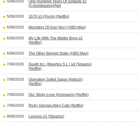
5/08/2026
One Hundred Years Of Solitude s2
(Columbiaans)(Net
5/08/2026
1670 s3 (Pools) (Netflix)
6/08/2026
Monsters Of God (doc) (HBO Max)
6/08/2026
My Life With The Walter Boys s3
(Netflix)
6/08/2026
The Other Bennet Sister (HBO Max)
7/08/2026
Death Inc. (Muertos S.L.) s4 (Spaans)
(Netflix)
7/08/2026
Operation Safed Sagar (Indisch)
(Netflix)
7/08/2026
Our Sticky Love (Koreaans) (Netflix)
7/08/2026
Ricky Gervais Alley Cats (Netflix)
8/08/2026
Lioness s3 (Streamz)