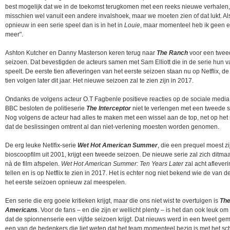
best mogelijk dat we in de toekomst terugkomen met een reeks nieuwe verhalen,
misschien wel vanuit een andere invalshoek, maar we moeten zien of dat lukt. Als
opnieuw in een serie speel dan is in het in
Louie
, maar momenteel heb ik geen e
meer".
Ashton Kutcher en Danny Masterson keren terug naar
The Ranch
voor een twee
seizoen. Dat bevestigden de acteurs samen met Sam Elliott die in de serie hun v
speelt. De eerste tien afleveringen van het eerste seizoen staan nu op Netflix, d
tien volgen later dit jaar. Het nieuwe seizoen zal te zien zijn in 2017.
Ondanks de volgens acteur O.T Fagbenle positieve reacties op de sociale media,
BBC besloten de politieserie
The Interceptor
niet te verlengen met een tweede 
Nog volgens de acteur had alles te maken met een wissel aan de top, net op he
dat de beslissingen omtrent al dan niet-verlening moesten worden genomen.
De erg leuke Netlfix-serie
Wet Hot American Summer
, die een prequel moest zi
bioscoopfilm uit 2001, krijgt een tweede seizoen. De nieuwe serie zal zich ditmaa
nà de film afspelen.
Wet Hot American Summer: Ten Years Later
zal acht aflever
tellen en is op Netflix te zien in 2017. Het is echter nog niet bekend wie de van d
het eerste seizoen opnieuw zal meespelen.
Een serie die erg goeie kritieken krijgt, maar die ons niet wist te overtuigen is
Th
Americans
. Voor de fans – en die zijn er wellicht plenty – is het dan ook leuk om
dat de spionnenserie een vijfde seizoen krijgt. Dat nieuws werd in een tweet ge
een van de bedenkers die liet weten dat het team momenteel bezig is met het sch