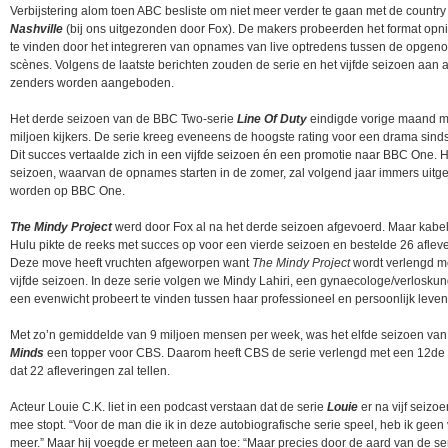
Verbijstering alom toen ABC besliste om niet meer verder te gaan met de countr
Nashville
(bij ons uitgezonden door Fox). De makers probeerden het format opni
te vinden door het integreren van opnames van live optredens tussen de opge
scènes. Volgens de laatste berichten zouden de serie en het vijfde seizoen aan 
zenders worden aangeboden.
Het derde seizoen van de BBC Two-serie
Line Of Duty
eindigde vorige maand m
miljoen kijkers. De serie kreeg eveneens de hoogste rating voor een drama sind
Dit succes vertaalde zich in een vijfde seizoen én een promotie naar BBC One. H
seizoen, waarvan de opnames starten in de zomer, zal volgend jaar immers uit
worden op BBC One.
The Mindy Project
werd door Fox al na het derde seizoen afgevoerd. Maar kabe
Hulu pikte de reeks met succes op voor een vierde seizoen en bestelde 26 aflev
Deze move heeft vruchten afgeworpen want
The Mindy Project
wordt verlengd m
vijfde seizoen. In deze serie volgen we Mindy Lahiri, een gynaecologe/verloskun
een evenwicht probeert te vinden tussen haar professioneel en persoonlijk leven
Met zo’n gemiddelde van 9 miljoen mensen per week, was het elfde seizoen va
Minds
een topper voor CBS. Daarom heeft CBS de serie verlengd met een 12de
dat 22 afleveringen zal tellen.
Acteur Louie C.K. liet in een podcast verstaan dat de serie
Louie
er na vijf seizo
mee stopt. “Voor de man die ik in deze autobiografische serie speel, heb ik geen
meer.” Maar hij voegde er meteen aan toe: “Maar precies door de aard van de ser