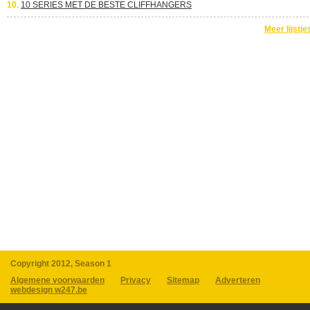
10.
10 SERIES MET DE BESTE CLIFFHANGERS
Meer lijstje
Copyright 2012, Season 1
Algemene voorwaarden
Privacy
Sitemap
Adverteren
webdesign w247.be