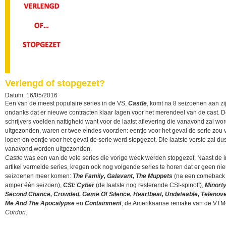
Verlengd of stopgezet?
Datum: 16/05/2016
Een van de meest populaire series in de VS,
Castle
, komt na 8 seizoenen aan zi
ondanks dat er nieuwe contracten klaar lagen voor het merendeel van de cast. 
schrijvers voelden nattigheid want voor de laatst aflevering die vanavond zal wo
uitgezonden, waren er twee eindes voorzien: eentje voor het geval de serie zou 
lopen en eentje voor het geval de serie werd stopgezet. Die laatste versie zal du
vanavond worden uitgezonden.
Castle
was een van de vele series die vorige week werden stopgezet. Naast de in
artikel vermelde series, kregen ook nog volgende series te horen dat er geen ni
seizoenen meer komen:
The Family, Galavant, The Muppets
(na een comeback
amper één seizoen),
CSI: Cyber
(de laatste nog resterende CSI-spinoff),
Minorty
Second Chance, Crowded, Game Of Silence, Heartbeat, Undateable, Telenove
Me And The Apocalypse
en
Containment
, de Amerikaanse remake van de VTM
Cordon
.