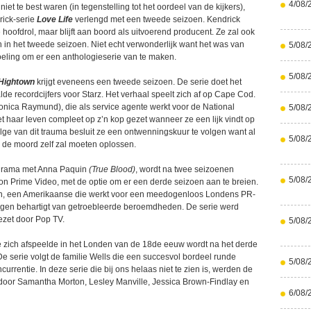
4/08/
iet te best waren (in tegenstelling tot het oordeel van de kijkers),
ick-serie
Love Life
verlengd met een tweede seizoen. Kendrick
e hoofdrol, maar blijft aan boord als uitvoerend producent. Ze zal ook
n in het tweede seizoen. Niet echt verwonderlijk want het was van
5/08/
eling om er een anthologieserie van te maken.
5/08/
Hightown
krijgt eveneens een tweede seizoen. De serie doet het
de recordcijfers voor Starz. Het verhaal speelt zich af op Cape Cod.
nica Raymund), die als service agente werkt voor de National
5/08/
et haar leven compleet op z’n kop gezet wanneer ze een lijk vindt op
lge van dit trauma besluit ze een ontwenningskuur te volgen want al
5/08/
ij de moord zelf zal moeten oplossen.
drama met Anna Paquin
(True Blood)
, wordt na twee seizoenen
5/08/
n Prime Video, met de optie om er een derde seizoen aan te breien.
n, een Amerikaanse die werkt voor een meedogenloos Londens PR-
ngen behartigt van getroebleerde beroemdheden. De serie werd
ezet door Pop TV.
5/08/
ie zich afspeelde in het Londen van de 18de eeuw wordt na het derde
e serie volgt de familie Wells die een succesvol bordeel runde
5/08/
currentie. In deze serie die bij ons helaas niet te zien is, werden de
t door Samantha Morton, Lesley Manville, Jessica Brown-Findlay en
6/08/