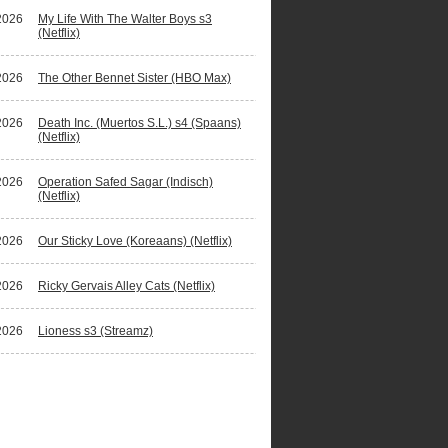
2026
My Life With The Walter Boys s3
(Netflix)
2026
The Other Bennet Sister (HBO Max)
2026
Death Inc. (Muertos S.L.) s4 (Spaans)
(Netflix)
2026
Operation Safed Sagar (Indisch)
(Netflix)
2026
Our Sticky Love (Koreaans) (Netflix)
2026
Ricky Gervais Alley Cats (Netflix)
2026
Lioness s3 (Streamz)