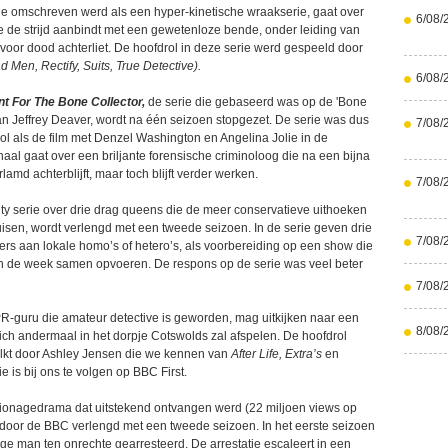
ie omschreven werd als een hyper-kinetische wraakserie, gaat over
6/08/
e de strijd aanbindt met een gewetenloze bende, onder leiding van
 voor dood achterliet. De hoofdrol in deze serie werd gespeeld door
d Men, Rectify, Suits, True Detective).
6/08/
t For The Bone Collector,
de serie die gebaseerd was op de 'Bone
an Jeffrey Deaver, wordt na één seizoen stopgezet. De serie was dus
7/08/
ol als de film met Denzel Washington en Angelina Jolie in de
haal gaat over een briljante forensische criminoloog die na een bijna
lamd achterblijft, maar toch blijft verder werken.
7/08/
ity serie over drie drag queens die de meer conservatieve uithoeken
isen, wordt verlengd met een tweede seizoen. In de serie geven drie
7/08/
s aan lokale homo’s of hetero’s, als voorbereiding op een show die
n de week samen opvoeren. De respons op de serie was veel beter
7/08/
PR-guru die amateur detective is geworden, mag uitkijken naar een
8/08/
zich andermaal in het dorpje Cotswolds zal afspelen. De hoofdrol
lkt door Ashley Jensen die we kennen van
After Life, Extra’s
en
ie is bij ons te volgen op BBC First.
ionagedrama dat uitstekend ontvangen werd (22 miljoen views op
 door de BBC verlengd met een tweede seizoen. In het eerste seizoen
ge man ten onrechte gearresteerd. De arrestatie escaleert in een