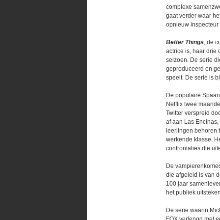
complexe samenzwer
gaat verder waar he
opnieuw inspecteur
Better Things
, de 
actrice is, haar dri
seizoen. De serie d
geproduceerd en ger
speelt. De serie is 
De populaire Spaan
Netflix twee maande
Twitter verspreid do
af aan Las Encinas,
leerlingen behoren t
werkende klasse. Het
confrontaties die ui
De vampierenkome
die afgeleid is van
100 jaar samenleven 
het publiek uitstek
De serie waarin Mi
FOX verlengd met ee