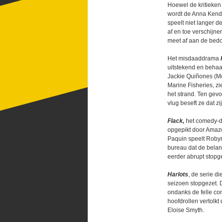
Hoewel de kritieken n
wordt de Anna Kendr
speelt niet langer d
af en toe verschijne
meet af aan de bedo
Het misdaaddrama
uitstekend en behaal
Jackie Quiñones (Mo
Marine Fisheries, zi
het strand. Ten gevo
vlug beseft ze dat z
Flack,
het comedy-
opgepikt door Amazo
Paquin speelt Roby
bureau dat de bela
eerder abrupt stopg
Harlots
, de serie d
seizoen stopgezet. D
ondanks de felle con
hoofdrollen vertolk
Eloise Smyth.