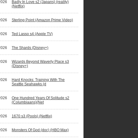
2026
Badly In Love s2 (Japans) (reality)
(Netflix)
2026
Sterling Point (Amazon Prime Video)
2026
Ted Lasso s4 (Apple TV)
2026
The Shards (Disney+)
2026
Wizards Beyond Waverly Place s3
(Disney+)
2026
Hard Knocks: Training With The
Seattle Seahawks (d
2026
One Hundred Years Of Solitude s2
(Columbiaans)(Net
2026
1670 s3 (Pools) (Netflix)
2026
Monsters Of God (doc) (HBO Max)