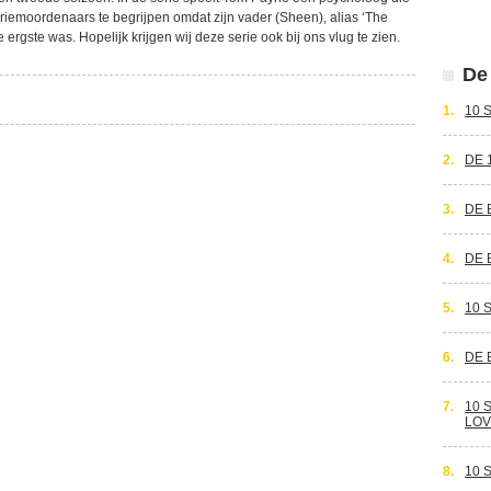
riemoordenaars te begrijpen omdat zijn vader (Sheen), alias ‘The
ergste was. Hopelijk krijgen wij deze serie ook bij ons vlug te zien.
De 
1.
10 
2.
DE 
3.
DE 
4.
DE 
5.
10 
6.
DE 
7.
10 
LOV
8.
10 