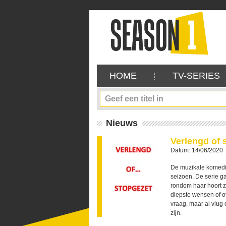
HOME
TV-SERIES
Nieuws
Verlengd of 
Datum: 14/06/2020
De muzikale komed
seizoen. De serie g
rondom haar hoort z
diepste wensen of o
vraag, maar al vlug
zijn.