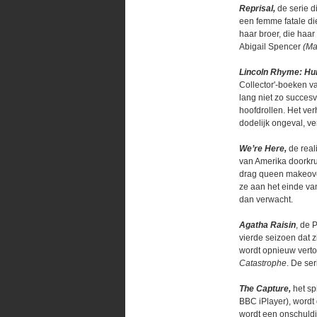
Reprisal,
de serie d
een femme fatale di
haar broer, die haar
Abigail Spencer
(Ma
Lincoln Rhyme: Hun
Collector'-boeken v
lang niet zo succesv
hoofdrollen. Het ver
dodelijk ongeval, ver
We’re Here,
de real
van Amerika doorkru
drag queen makeover
ze aan het einde va
dan verwacht.
Agatha Raisin
, de 
vierde seizoen dat 
wordt opnieuw verto
Catastrophe
. De ser
The Capture,
het sp
BBC iPlayer), wordt
wordt een onschuldi