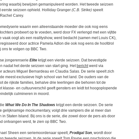
ing waarbij bewijzen gemanipuleerd worden. Het tweede seizoen
t eerste seizoen ophield. Holliday Granger
(C.B. Strike)
speelt
 Rachel Carey.
comedyserie waarin een alleenstaande moeder die ook nog eens
e dochters probeert op te voeden, werd door FX verlengd met een vijfde
ie vaak oogt als een realityshow, werd bedacht (samen met Louis CK),
egisseerd door actrice Pamela Adlon die ook nog eens de hoofdrol
bij ons te volgen op BBC Two.
se jongerenserie
Elite
krijgt een vierde seizoen. Dat bevestigde
n nadat het derde seizoen van start ging. Het
bericht
werd via
or acteurs Miguel Bernardeau en Claudia Salas. De serie speelt zich
 de meest exclusieve high school van het land. De ouders van de
ot de rijkste families, behalve drie leerlingen die behoren tot de
 klasse- en cultuurverschil geeft gensters en leidt tot hoogoplopende
teindelijk culmineren in moord.
die
What We Do In The Shadows
krijgt een derde seizoen. De serie
 de gelijknamige mockumentary, volgt drie vampiers die al meer dan
in Staten Island. Bij ons is de serie, die zowel door de pers als door
end ontvangen werd, te zien op BBC Two.
chael Sheen een seriemoordenaar speelt,
Prodigal Son
, wordt door
n tweede seizoen. In de serie speelt Tom Payne een psycholoog die