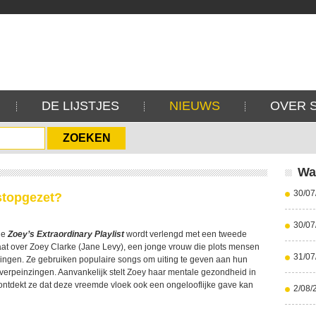
DE LIJSTJES
NIEUWS
OVER 
Wa
30/07
stopgezet?
30/07
ie
Zoey’s Extraordinary Playlist
wordt verlengd met een tweede
aat over Zoey Clarke (Jane Levy), een jonge vrouw die plots mensen
31/07
ingen. Ze gebruiken populaire songs om uiting te geven aan hun
verpeinzingen. Aanvankelijk stelt Zoey haar mentale gezondheid in
 ontdekt ze dat deze vreemde vloek ook een ongelooflijke gave kan
2/08/